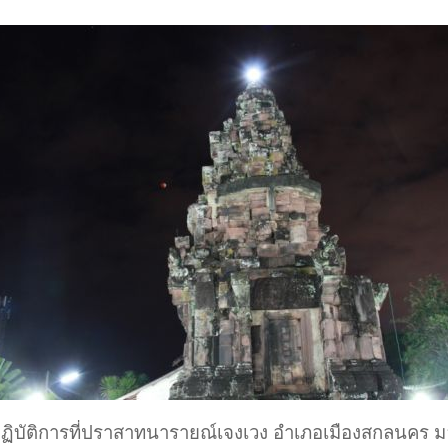
ฏิบัติการที่ปราสาทนารายณ์เจงเวง อำเภอเมืองสกลนคร มอ