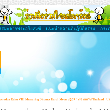
รรมะจากพระอริยสงฆ์
แนะนำสถานที่ปฏิบัติธรรม
กระ
peration Rahu VIII Measuring Distance Earth-Moon ปฏิบัติการข้ามทวีป Thailand - U