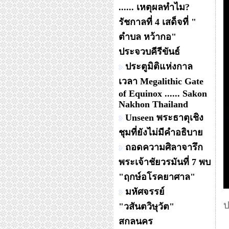
...... เหตุผลทำไม?
รัชกาลที่ 4 เสด็จที่ "
ตำบล หว้ากอ"
ประจวบคีรีขันธ์
ประตูมิติแห่งกาล
เวลา Megalithic Gate
of Equinox ...... Sakon
Nakhon Thailand
Unseen พระธาตุเชิง
ชุมที่ยังไม่มีคำอธิบาย
ถอดความศิลาจารึก
พระเจ้าชัยวรมันที่ 7 พบ
"ฤกษ์อโรคยาศาล"
มหัศจรรย์
ป
"วสันตวิษุวัต"
สกลนคร