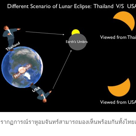
รากฏการณ์ราหูอมจันทร์สามารถมองเห็นพร้อมกันทั้งไทย