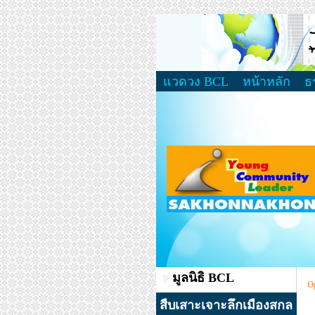
แวดวง BCL
หน้าหลัก
ธ
มูลนิธิ BCL
O
สืบเสาะเจาะลึกเมืองสกล