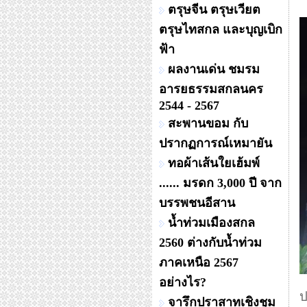
ตรุษจีน ตรุษเวียต
ตรุษไทสกล และบุญเบิก
ฟ้า
ผลงานเด่น ชมรม
อารยธรรมสกลนคร
2544 - 2567
สะพานขอม กับ
ปรากฏการณ์เหมายัน
ทอผ้าเส้นใยเฮ้มพ์
...... มรดก 3,000 ปี จาก
บรรพชนอีสาน
น้ำท่วมเมืองสกล
2560 ต่างกับน้ำท่วม
ภาคเหนือ 2567
อย่างไร?
ป
จารึกปราสาทเชิงชุม