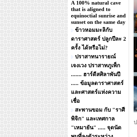
A 100% natural cave
that is aligned to
equinoctial sunrise and
sunset on the same day
ข้าวหอมมะลิกับ
ดาราศาสตร์ ปลูกปีละ 2
ครั้ง ได้หรือไม่?
ปราสาทนารายณ์
เจงเวง ปราสาทภูเพ็ก
....... ฮาร์ดีสศิลาพันปี
..... ข้อมูลดาราศาสตร์
และศาสตร์แห่งความ
เชื่อ
สะพานขอม กับ "ราศี
พิจิก" และเทศกาล
ป
"เหมายัน" ..... จุดนัด
พบที่ลงตัวระหว่าง