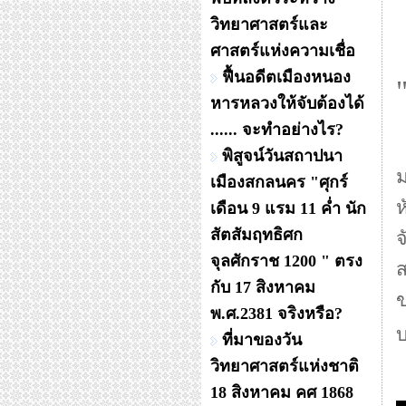
วิทยาศาสตร์และ
ศาสตร์แห่งความเชื่อ
ฟื้นอดีตเมืองหนอง
หารหลวงให้จับต้องได้
...... จะทำอย่างไร?
ค
พิสูจน์วันสถาปนา
ม
เมืองสกลนคร "ศุกร์
ห
เดือน 9 แรม 11 ค่ำ นัก
สัตสัมฤทธิศก
จ
จุลศักราช 1200 " ตรง
ส
กับ 17 สิงหาคม
ข
พ.ศ.2381 จริงหรือ?
บ
ที่มาของวัน
วิทยาศาสตร์แห่งชาติ
18 สิงหาคม คศ 1868