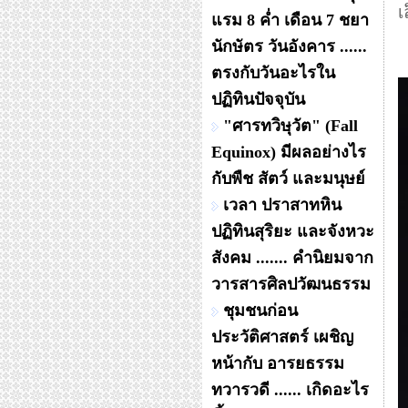
เ
แรม 8 ค่ำ เดือน 7 ชยา
นักษัตร วันอังคาร ......
ตรงกับวันอะไรใน
ปฏิทินปัจจุบัน
"ศารทวิษุวัต" (Fall
Equinox) มีผลอย่างไร
กับพืช สัตว์ และมนุษย์
เวลา ปราสาทหิน
ปฏิทินสุริยะ และจังหวะ
สังคม ....... คำนิยมจาก
วารสารศิลปวัฒนธรรม
ชุมชนก่อน
ประวัติศาสตร์ เผชิญ
หน้ากับ อารยธรรม
ทวารวดี ...... เกิดอะไร