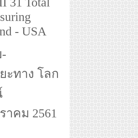
I 31 Total
suring
and - USA
ย-
ดระยะทาง โลก
์
กราคม 2561