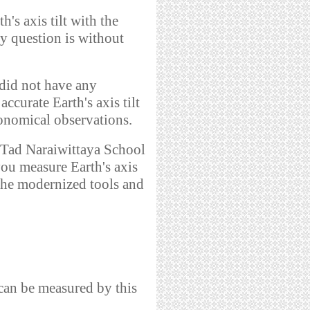
s axis tilt with the
my question is without
id not have any
ccurate Earth's axis tilt
ronomical observations.
ad Naraiwittaya School
ou measure Earth's axis
of the modernized tools and
an be measured by this