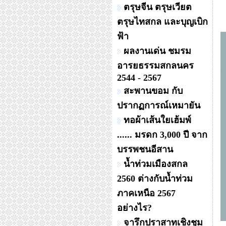
ตรุษจีน ตรุษเวียต
ตรุษไทสกล และบุญเบิก
ฟ้า
ผลงานเด่น ชมรม
อารยธรรมสกลนคร
2544 - 2567
สะพานขอม กับ
ปรากฏการณ์เหมายัน
ทอผ้าเส้นใยเฮ้มพ์
...... มรดก 3,000 ปี จาก
บรรพชนอีสาน
น้ำท่วมเมืองสกล
2560 ต่างกับน้ำท่วม
ภาคเหนือ 2567
อย่างไร?
จารึกปราสาทเชิงชุม