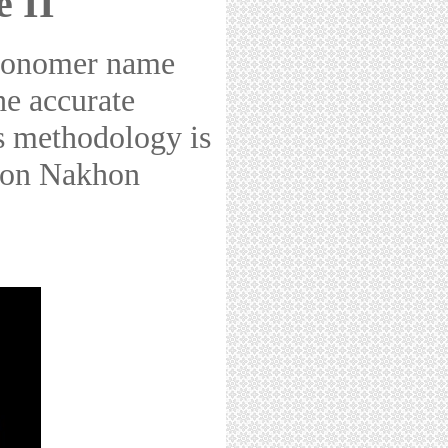
 II
tronomer name
he accurate
his methodology is
akon Nakhon