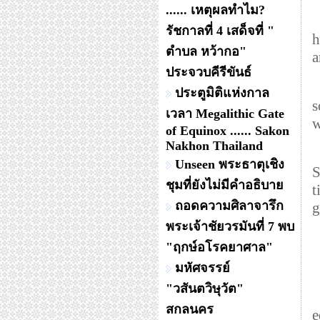
...... เหตุผลทำไม?
T
รัชกาลที่ 4 เสด็จที่ "
h
ตำบล หว้ากอ"
a
ประจวบคีรีขันธ์
L
ประตูมิติแห่งกาล
s
เวลา Megalithic Gate
w
of Equinox ...... Sakon
Nakhon Thailand
A
Unseen พระธาตุเชิง
S
ชุมที่ยังไม่มีคำอธิบาย
t
ถอดความศิลาจารึก
g
พระเจ้าชัยวรมันที่ 7 พบ
"ฤกษ์อโรคยาศาล"
มหัศจรรย์
"วสันตวิษุวัต"
A
สกลนคร
e