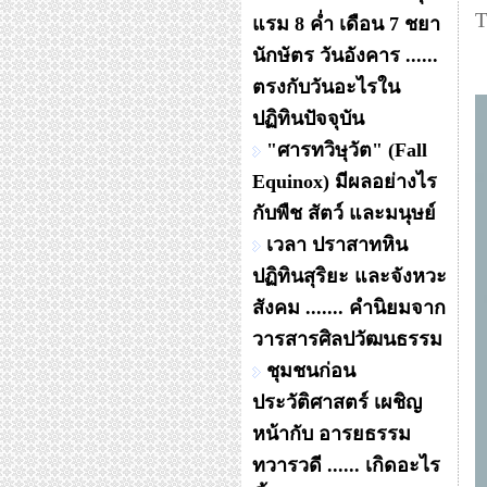
T
แรม 8 ค่ำ เดือน 7 ชยา
นักษัตร วันอังคาร ......
ตรงกับวันอะไรใน
ปฏิทินปัจจุบัน
"ศารทวิษุวัต" (Fall
Equinox) มีผลอย่างไร
กับพืช สัตว์ และมนุษย์
เวลา ปราสาทหิน
ปฏิทินสุริยะ และจังหวะ
สังคม ....... คำนิยมจาก
วารสารศิลปวัฒนธรรม
ชุมชนก่อน
ประวัติศาสตร์ เผชิญ
หน้ากับ อารยธรรม
ทวารวดี ...... เกิดอะไร