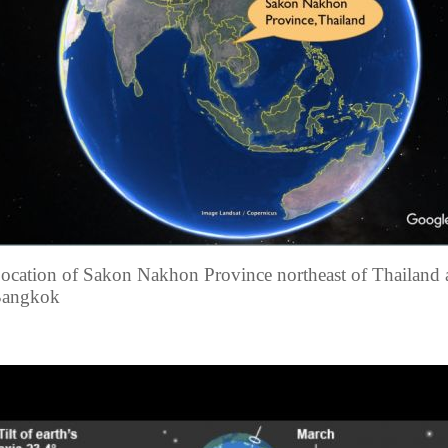
ocation of Sakon Nakhon Province northeast of Thailan
angkok