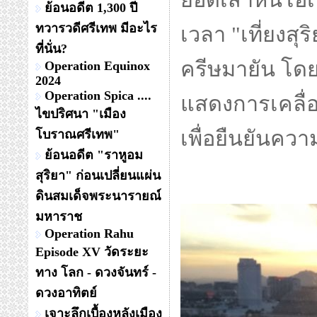
ยอดเสาหินโอเบ
ย้อนอดีต 1,300 ปี
ทวารวดีศรีเทพ มีอะไร
เวลา "เที่ยงสุ
ที่นั่น?
ครีษมายัน โดย
Operation Equinox
2024
Operation Spica ....
แสดงการเคลื่อ
ไขปริศนา "เมือง
เพื่อยืนยันค
โบราณศรีเทพ"
ย้อนอดีต "ราหูอม
สุริยา" ก่อนเปลี่ยนแผ่น
ดินสมเด็จพระนารายณ์
มหาราช
Operation Rahu
Episode XV วัดระยะ
ทาง โลก - ดวงจันทร์ -
ดวงอาทิตย์
เจาะลึกเบื้องหลังเมือง