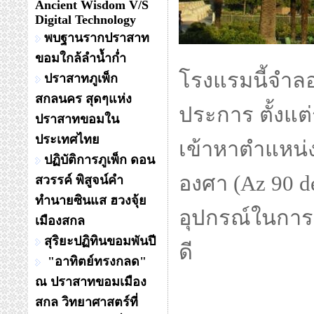
Ancient Wisdom V/S
Digital Technology
พบฐานรากปราสาท
ขอมใกล้ลำน้ำก่ำ
โรงแรมนี้จำลอ
ปราสาทภูเพ็ก
สกลนคร สุดๆแห่ง
ประการ ตั้งแต
ปราสาทขอมใน
ประเทศไทย
เข้าหาตำแหน่ง
ปฏิบัติการภูเพ็ก ดอน
องศา (Az 90 d
สวรรค์ พิสูจน์คำ
ทำนายซินแส ฮวงจุ้ย
อุปกรณ์ในการ
เมืองสกล
สุริยะปฏิทินขอมพันปี
ดี
"อาทิตย์ทรงกลด"
ณ ปราสาทขอมเมือง
สกล วิทยาศาสตร์ที่