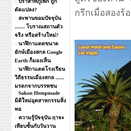
ปราสาทภูเพ็ก ถูก
ดัดแปลง?
กรีกเมื่อสองร
สะพานขอมปัจจุบัน
....... โบราณสถานตัว
จริง หรือสร้างใหม่?
นาฬิกาแดดขนาด
ยักษ์เมืองสกล Google
Earth ก็มองเห็น
นาฬิกาแดดโรงเรียน
วิถีธรรมเมืองสกล ......
มรดกจากบรรพชน
Sakon Hempmade
มิติใหม่อุตสาหกรรมสิ่ง
ทอ
ความรู้ปัจจุบัน ฤาจะ
เทียบชั้นกับวันวาน