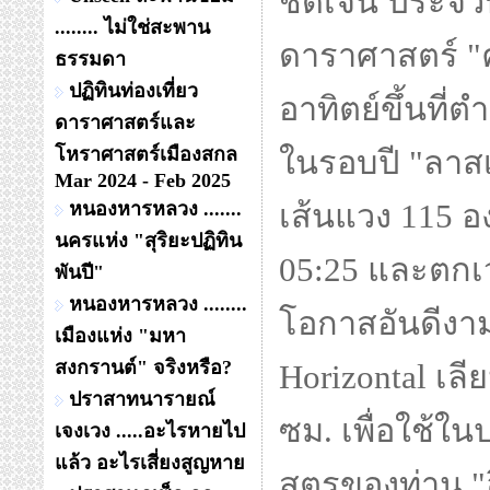
ชัดเจน ประจวบ
........ ไม่ใช่สะพาน
ดาราศาสตร์ "ค
ธรรมดา
ปฏิทินท่องเที่ยว
อาทิตย์ขึ้นที่
ดาราศาสตร์และ
โหราศาสตร์เมืองสกล
ในรอบปี "ลาสเวก
Mar 2024 - Feb 2025
หนองหารหลวง .......
เส้นแวง 115 อ
นครแห่ง "สุริยะปฏิทิน
05:25 และตกเว
พันปี"
หนองหารหลวง ........
โอกาสอันดีงา
เมืองแห่ง "มหา
สงกรานต์" จริงหรือ?
Horizontal เล
ปราสาทนารายณ์
ซม. เพื่อใช้ใ
เจงเวง .....อะไรหายไป
แล้ว อะไรเสี่ยงสูญหาย
สูตรของท่าน "