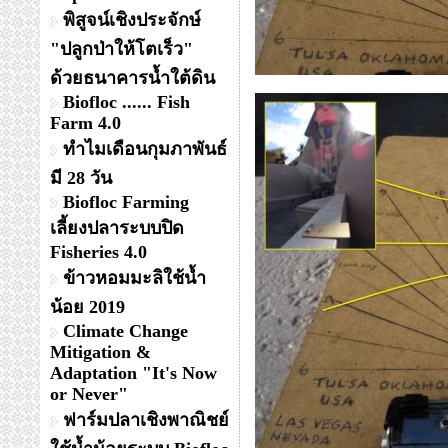
พิสูจน์เชิงประจักษ์
"ปลูกป่าให้โตเร็ว"
ด้วยธนาคารน้ำใต้ดิน
Biofloc ...... Fish
Farm 4.0
ทำไมเดือนกุมภาพันธ์
มี 28 วัน
Biofloc Farming
เลี้ยงปลาระบบปิด
Fisheries 4.0
ข้าวหอมมะลิใช้น้ำ
น้อย 2019
Climate Change
Mitigation &
Adaptation "It's Now
or Never"
ฟาร์มปลาเชิงพาณิชย์