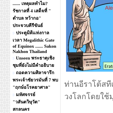
...... เหตุผลทำไม?
รัชกาลที่ 4 เสด็จที่ "
ตำบล หว้ากอ"
ประจวบคีรีขันธ์
ประตูมิติแห่งกาล
เวลา Megalithic Gate
of Equinox ...... Sakon
Nakhon Thailand
Unseen พระธาตุเชิง
ชุมที่ยังไม่มีคำอธิบาย
ถอดความศิลาจารึก
พระเจ้าชัยวรมันที่ 7 พบ
ท่านอีราโต้สท
"ฤกษ์อโรคยาศาล"
มหัศจรรย์
วงโลกโดยใช้ม
"วสันตวิษุวัต"
สกลนคร