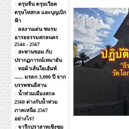
ตรุษจีน ตรุษเวียต
ตรุษไทสกล และบุญเบิก
ฟ้า
ผลงานเด่น ชมรม
อารยธรรมสกลนคร
2544 - 2567
สะพานขอม กับ
ปรากฏการณ์เหมายัน
ทอผ้าเส้นใยเฮ้มพ์
...... มรดก 3,000 ปี จาก
บรรพชนอีสาน
น้ำท่วมเมืองสกล
2560 ต่างกับน้ำท่วม
ภาคเหนือ 2567
อย่างไร?
จารึกปราสาทเชิงชุม