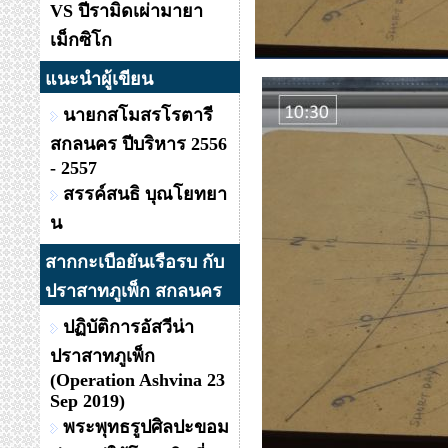
VS ปีรามิดเผ่ามายา
เม็กซิโก
แนะนำผู้เขียน
นายกสโมสรโรตารี
สกลนคร ปีบริหาร 2556
- 2557
สรรค์สนธิ บุณโยทยา
น
สากกะเบือยันเรือรบ กับ
ปราสาทภูเพ็ก สกลนคร
ปฏิบัติการอัสวีน่า
ปราสาทภูเพ็ก
(Operation Ashvina 23
Sep 2019)
พระพุทธรูปศิลปะขอม