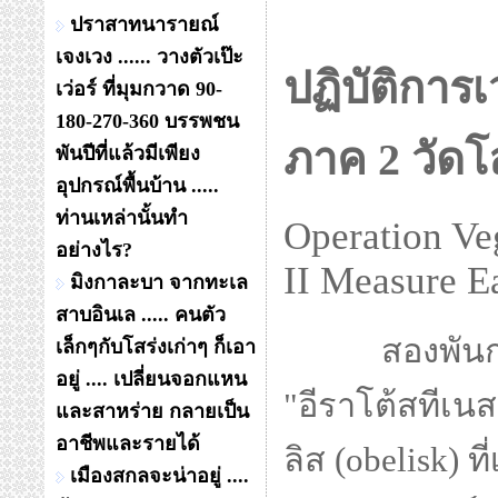
ปราสาทนารายณ์
เจงเวง ...... วางตัวเป๊ะ
ปฏิบัติการเ
เว่อร์ ที่มุมกวาด 90-
180-270-360 บรรพชน
ภาค 2 วัดโ
พันปีที่แล้วมีเพียง
อุปกรณ์พื้นบ้าน .....
ท่านเหล่านั้นทำ
Operation Ve
อย่างไร?
II Measure E
มิงกาละบา จากทะเล
สาบอินเล ..... คนตัว
สองพันกว่าป
เล็กๆกับโสร่งเก่าๆ ก็เอา
อยู่ .... เปลี่ยนจอกแหน
"อีราโต้สทีเน
และสาหร่าย กลายเป็น
อาชีพและรายได้
ลิส (obelisk) ท
เมืองสกลจะน่าอยู่ ....