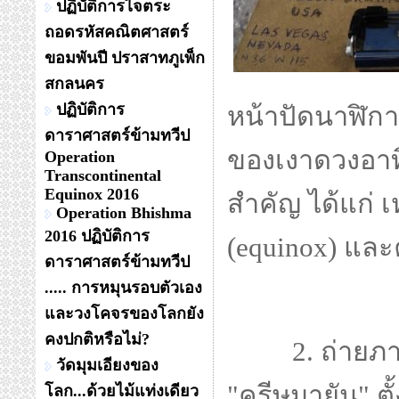
ปฏิบัติการไจตระ
ถอดรหัสคณิตศาสตร์
ขอมพันปี ปราสาทภูเพ็ก
สกลนคร
ปฏิบัติการ
หน้าปัดนาฬิกา
ดาราศาสตร์ข้ามทวีป
ของเงาดวงอา
Operation
Transcontinental
Equinox 2016
สำคัญ ได้แก่ เห
Operation Bhishma
2016 ปฏิบัติการ
(equinox) และ
ดาราศาสตร์ข้ามทวีป
..... การหมุนรอบตัวเอง
และวงโคจรของโลกยัง
คงปกติหรือไม่?
2. ถ่ายภ
วัดมุมเอียงของ
"ครีษมายัน" ตั
โลก...ด้วยไม้แท่งเดียว