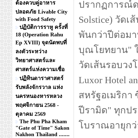
ปรากฏการณ์ดา
ต้องควบคู่อาหาร
ปลอดภัย Livable City
Solstice) วัดเ
with Food Safety
ปฏิบัติการราหู ครั้งที่
พันกว่าปีต่อม
18 (Operation Rahu
Ep XVIII) จุดนัดพบที่
บุณโยทยาน" ใ
ลงตัวระหว่าง
วิทยาศาสตร์และ
วัดเส้นรอบวง
ศาสตร์แห่งความเชื่อ
Luxor Hotel a
ปฏิทินดาราศาสตร์
รับพลังจักรวาล แห่ง
สหรัฐอเมริกา
นครหนองหารหลวง
พฤศจิกายน 2568 -
ปีรามิด" ทุก
ตุลาคม 2569
The Phu Pha Kham
โบราณอายุกว่
"Gate of Time" Sakon
Nakhon Thailand .......