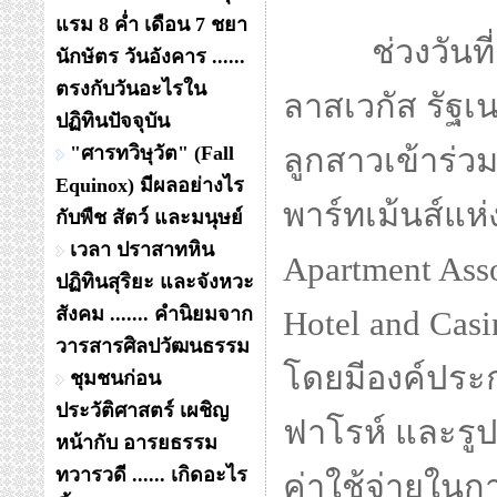
แรม 8 ค่ำ เดือน 7 ชยา
ช่วงวันที่ 24
นักษัตร วันอังคาร ......
ตรงกับวันอะไรใน
ลาสเวกัส รัฐเน
ปฏิทินปัจจุบัน
"ศารทวิษุวัต" (Fall
ลูกสาวเข้าร่
Equinox) มีผลอย่างไร
พาร์ทเม้นส์แห่
กับพืช สัตว์ และมนุษย์
เวลา ปราสาทหิน
Apartment Asso
ปฏิทินสุริยะ และจังหวะ
สังคม ....... คำนิยมจาก
Hotel and Cas
วารสารศิลปวัฒนธรรม
โดยมีองค์ประก
ชุมชนก่อน
ประวัติศาสตร์ เผชิญ
ฟาโรห์ และรูป
หน้ากับ อารยธรรม
ทวารวดี ...... เกิดอะไร
ค่าใช้จ่ายในการ