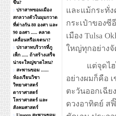
ขึ้น?
และแม้กระทั่ง
ปราสาทขอมเมือง
สกลวางตัวในมุมกวาด
กระเป๋าของซีอ
ที่ต่างกัน 80 องศา และ
90 องศา ..... คลาด
เมือง Tulsa Ok
เคลื่อนหรือเจตนา?
ใหญ่ทุกอย่างจั
ปราสาทบริวารที่ภู
เพ็ก ..... ถ้าสร้างเสร็จ
น่าจะใหญ่ขาดไหน?
แต่จุดไฮไล
สะพานขอม ......
อย่างผมก็คือ เ
ห้องเรียนวิชา
วิทยาศาสตร์
ตะวันออกเฉียง
ดาราศาสตร์
โหราศาสตร์ และ
ดวงอาทิตย์ สฟิ
สังคมศาสตร์
Unseen สะพานขอม