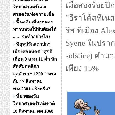
เมื่อสองร้อยป
วิทยาศาสตร์และ
ศาสตร์แห่งความเชื่อ
"อีราโต้สทีเน
ฟื้นอดีตเมืองหนอง
ริส ที่เมือง Al
หารหลวงให้จับต้องได้
...... จะทำอย่างไร?
Syene ในปราก
พิสูจน์วันสถาปนา
เมืองสกลนคร "ศุกร์
solstice) คำน
เดือน 9 แรม 11 ค่ำ นัก
สัตสัมฤทธิศก
เพียง 15%
จุลศักราช 1200 " ตรง
กับ 17 สิงหาคม
พ.ศ.2381 จริงหรือ?
ที่มาของวัน
วิทยาศาสตร์แห่งชาติ
18 สิงหาคม คศ 1868