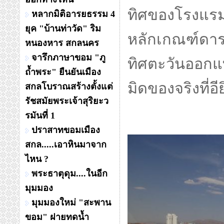
ทิศของโรงแรมท
หลากมิติอารยธรรม 4
ยุค "บ้านท่าวัด" ริม
หลักเกณฑ์ดาร
หนองหาร สกลนคร
จารึกภาษาขอม "ภู
ทิศตะวันออกแท
ถ้ำพระ" ยืนยันเมือง
มิดของจริงที่อี
สกลโบราณสร้างตั้งแต่
รัชสมัยพระเจ้าสุริยะว
รมันที่ 1
ปราสาทขอมเมือง
สกล.....เอาหินมาจาก
ไหน ?
พระธาตุดุม....ในอีก
มุมมอง
มุมมองใหม่ "สะพาน
ขอม" ฝายทดน้ำ