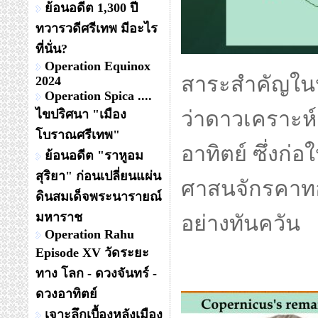
ย้อนอดีต 1,300 ปี
ทวารวดีศรีเทพ มีอะไร
ที่นั่น?
Operation Equinox
สาระสำคัญในหน
2024
Operation Spica ....
ไขปริศนา "เมือง
ว่าดาวเคราะห
โบราณศรีเทพ"
อาทิตย์ ซึ่งก่
ย้อนอดีต "ราหูอม
สุริยา" ก่อนเปลี่ยนแผ่น
ศาสนจักรคาทอ
ดินสมเด็จพระนารายณ์
มหาราช
อย่างทันควัน
Operation Rahu
Episode XV วัดระยะ
ทาง โลก - ดวงจันทร์ -
ดวงอาทิตย์
เจาะลึกเบื้องหลังเมือง