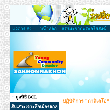
แวดวง BCL
หน้าหลัก
ธรรมะจากพระอริยสงฆ์
มูลนิธิ BCL
ปฏิบัติการ "กาลิเลโอ
สืบเสาะเจาะลึกเมืองสกล