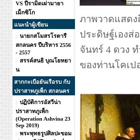
VS ปีรามิดเผ่ามายา
เม็กซิโก
ภาพวาดแสดงถึ
แนะนำผู้เขียน
ประดิษฐ์เองส่
นายกสโมสรโรตารี
สกลนคร ปีบริหาร 2556
จันทร์ 4 ดวง ท
- 2557
สรรค์สนธิ บุณโยทยา
ของท่านโคเปอ
น
สากกะเบือยันเรือรบ กับ
ปราสาทภูเพ็ก สกลนคร
ปฏิบัติการอัสวีน่า
ปราสาทภูเพ็ก
(Operation Ashvina 23
Sep 2019)
พระพุทธรูปศิลปะขอม