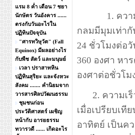
แรม 8 ค่ำ เดือน 7 ชยา
1. ความเร็
นักษัตร วันอังคาร ......
ตรงกับวันอะไรใน
กลมมีมุมเท่าก
ปฏิทินปัจจุบัน
"ศารทวิษุวัต" (Fall
24 ชั่วโมงต่อวั
Equinox) มีผลอย่างไร
360 องศา หารด้
กับพืช สัตว์ และมนุษย์
เวลา ปราสาทหิน
องศาต่อชั่วโมง
ปฏิทินสุริยะ และจังหวะ
สังคม ....... คำนิยมจาก
2. ความเร็
วารสารศิลปวัฒนธรรม
ชุมชนก่อน
เมื่อเปรียบเทีย
ประวัติศาสตร์ เผชิญ
หน้ากับ อารยธรรม
อาทิตย์ เป็นความ
ทวารวดี ...... เกิดอะไร