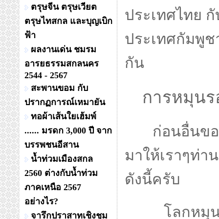
ตรุษจีน ตรุษเวียต
ประเทศไทย กั
ตรุษไทสกล และบุญเบิก
ฟ้า
ประเทศกัมพูชา
ผลงานเด่น ชมรม
กัน
อารยธรรมสกลนคร
2544 - 2567
สะพานขอม กับ
การหมุนรอ
ปรากฏการณ์เหมายัน
ทอผ้าเส้นใยเฮ้มพ์
ก่อนอื่นข
...... มรดก 3,000 ปี จาก
บรรพชนอีสาน
มาให้เราๆท่านๆ
น้ำท่วมเมืองสกล
2560 ต่างกับน้ำท่วม
ดังนี้ครับ
ภาคเหนือ 2567
อย่างไร?
โลกหมุนรอบต
จารึกปราสาทเชิงชุม