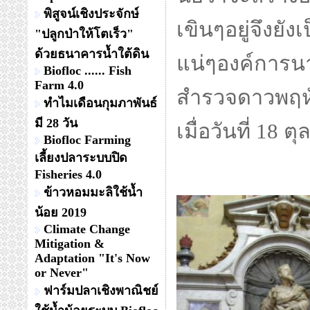
พิสูจน์เชิงประจักษ์
เขินๆอยู่จึงยัง
"ปลูกป่าให้โตเร็ว"
ด้วยธนาคารน้ำใต้ดิน
แน่ๆองค์การนา
Biofloc ...... Fish
Farm 4.0
สำรวจดาวพฤหัสช
ทำไมเดือนกุมภาพันธ์
มี 28 วัน
เมื่อวันที่ 18 
Biofloc Farming
เลี้ยงปลาระบบปิด
Fisheries 4.0
ข้าวหอมมะลิใช้น้ำ
น้อย 2019
Climate Change
Mitigation &
Adaptation "It's Now
or Never"
ฟาร์มปลาเชิงพาณิชย์