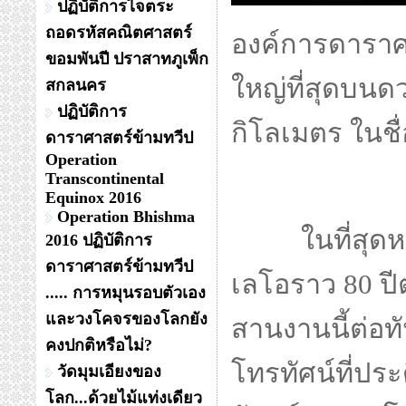
ปฏิบัติการไจตระ
ถอดรหัสคณิตศาสตร์
องค์การดาราศา
ขอมพันปี ปราสาทภูเพ็ก
ใหญ่ที่สุดบนด
สกลนคร
ปฏิบัติการ
กิโลเมตร ในชื่
ดาราศาสตร์ข้ามทวีป
Operation
Transcontinental
Equinox 2016
Operation Bhishma
ในที่สุด
2016 ปฏิบัติการ
ดาราศาสตร์ข้ามทวีป
เลโอราว 80 ปี
..... การหมุนรอบตัวเอง
และวงโคจรของโลกยัง
สานงานนี้ต่อทั
คงปกติหรือไม่?
โทรทัศน์ที่ประ
วัดมุมเอียงของ
โลก...ด้วยไม้แท่งเดียว