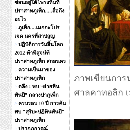
ซ่อนอยู่ใต้โพรงหินที่
ปราสาทภูเพ็ก.....สื่อถึง
อะไร
ภูเพ็ก....เมกกะโปร
เจค นครที่สาปสูญ
ปฏิบัติการวันสิ้นโลก
2012 ท้าพิสูจน์ที่
ปราสาทภูเพ็ก สกลนคร
ความเป็นมาของ
ภาพเขียนการน
ปราสาทภูเพ็ก
ตลึง ! พบ “ฝายหิน
ศาลคาทอลิก เม
พันปี” กลางป่าภูเพ็ก
ครบรอบ 10 ปี การค้น
พบ "สุริยะปฏิทินพันปี"
ปราสาทภูเพ็ก
ปรากฏการณ์