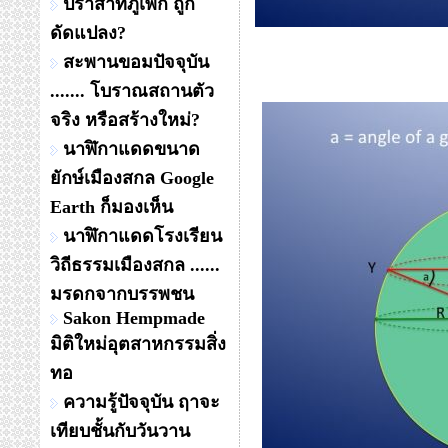
ปราสาทภูเพ็ก ถูก
ดัดแปลง?
สะพานขอมปัจจุบัน
....... โบราณสถานตัว
จริง หรือสร้างใหม่?
นาฬิกาแดดขนาด
ยักษ์เมืองสกล Google
Earth ก็มองเห็น
นาฬิกาแดดโรงเรียน
วิถีธรรมเมืองสกล ......
มรดกจากบรรพชน
Sakon Hempmade
มิติใหม่อุตสาหกรรมสิ่ง
ทอ
ความรู้ปัจจุบัน ฤาจะ
เทียบชั้นกับวันวาน