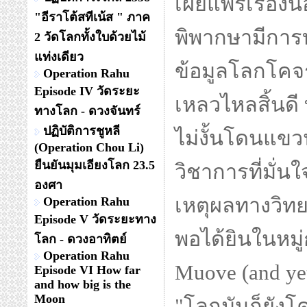
เผยแพร่เรื่องนี
"อีราโต้สทีเน้ส " ภาค
พิพากษามีการบ
2 วัดโลกทั้งใบด้วยไม้
แท่งเดียว
ข้อมูลโลกโค
Operation Rahu
Episode IV วัดระยะ
เหลวไหลสิ้นดี
ทางโลก - ดวงจันทร์
ปฏิบัติการชูหลี
ไม่งั้นโดนแขว
(Operation Chou Li)
ยืนยันมุมเอียงโลก 23.5
วิชาการที่มั่นใ
องศา
เหตุผลทางวิทย
Operation Rahu
Episode V วัดระยะทาง
พอได้ยินในหมู่ก
โลก - ดวงอาทิตย์
Operation Rahu
Muove (and ye
Episode VI How far
and how big is the
Moon
"โลกมันก็ยังโ