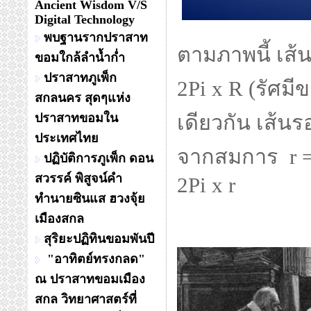
Ancient Wisdom V/S
Digital Technology
พบฐานรากปราสาท
ตามภาพนี้ เส้
ขอมใกล้ลำน้ำก่ำ
ปราสาทภูเพ็ก
2Pi x R (รัศม
สกลนคร สุดๆแห่ง
ปราสาทขอมใน
เดียวกัน เส้น
ประเทศไทย
จากสมการ r = R
ปฏิบัติการภูเพ็ก ดอน
สวรรค์ พิสูจน์คำ
2Pi x r
ทำนายซินแส ฮวงจุ้ย
เมืองสกล
สุริยะปฏิทินขอมพันปี
"อาทิตย์ทรงกลด"
ณ ปราสาทขอมเมือง
สกล วิทยาศาสตร์ที่