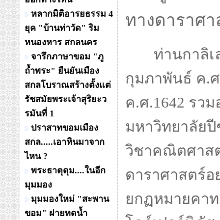
หลากมิติอารยธรรม 4
ทางดาราศาสต
ยุค "บ้านท่าวัด" ริม
หนองหาร สกลนคร
ท่านกาลิเลโ
จารึกภาษาขอม "ภู
ถ้ำพระ" ยืนยันเมือง
กุมภาพันธ์ ค.ศ
สกลโบราณสร้างตั้งแต่
รัชสมัยพระเจ้าสุริยะว
ค.ศ.1642 รวมอ
รมันที่ 1
มหาวิทยาลัยปี
ปราสาทขอมเมือง
สกล.....เอาหินมาจาก
วิชาคณิตศาสตร
ไหน ?
พระธาตุดุม....ในอีก
ดาราศาสตร์อย่
มุมมอง
ยกฏหมายคาทอลิ
มุมมองใหม่ "สะพาน
ขอม" ฝายทดน้ำ