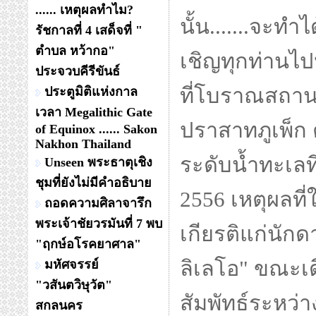
...... เหตุผลทำไม?
นั้น.......จะท
รัชกาลที่ 4 เสด็จที่ "
ตำบล หว้ากอ"
เชิญทุกท่านไ
ประจวบคีรีขันธ์
ที่โบราณสถานใ
ประตูมิติแห่งกาล
เวลา Megalithic Gate
ปราสาทภูเพ็ก 
of Equinox ...... Sakon
Nakhon Thailand
ระดับน้ำทะเลที
Unseen พระธาตุเชิง
ชุมที่ยังไม่มีคำอธิบาย
2556 เหตุผลที่ใ
ถอดความศิลาจารึก
พระเจ้าชัยวรมันที่ 7 พบ
เกียรติแก่นักด
"ฤกษ์อโรคยาศาล"
ลิเลโอ" ขณะเด
มหัศจรรย์
"วสันตวิษุวัต"
สัมพัทธ์ระหว
สกลนคร