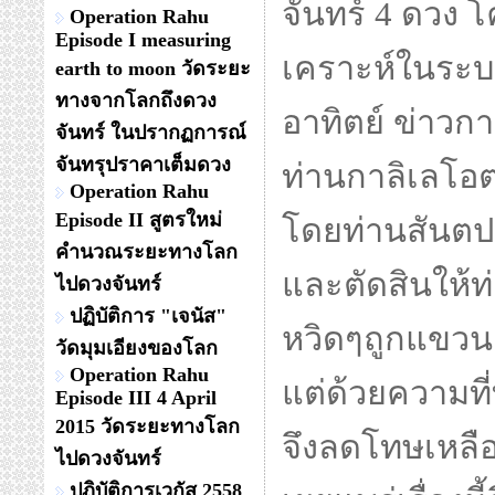
จันทร์ 4 ดวง 
Operation Rahu
Episode I measuring
เคราะห์ในระบ
earth to moon วัดระยะ
ทางจากโลกถึงดวง
อาทิตย์ ข่าว
จันทร์ ในปรากฏการณ์
จันทรุปราคาเต็มดวง
ท่านกาลิเลโอ
Operation Rahu
Episode II สูตรใหม่
โดยท่านสันตปา
คำนวณระยะทางโลก
และตัดสินให้ท
ไปดวงจันทร์
ปฏิบัติการ "เจนัส"
หวิดๆถูกแขวนคอ
วัดมุมเอียงของโลก
Operation Rahu
แต่ด้วยความท
Episode III 4 April
2015 วัดระยะทางโลก
จึงลดโทษเหลื
ไปดวงจันทร์
ปฏิบัติการเวกัส 2558