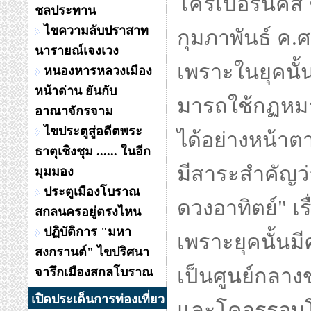
โคร์เปอร์นิคัส
ชลประทาน
ไขความลับปราสาท
กุมภาพันธ์ ค.
นารายณ์เจงเวง
เพราะในยุคนั
หนองหารหลวงเมือง
หน้าด่าน ยันกับ
มารถใช้กฏหมาย
อาณาจักรจาม
ไขประตูสู่อดีตพระ
ได้อย่างหน้าตา
ธาตุเชิงชุม ...... ในอีก
มีสาระสำคัญว
มุมมอง
ประตูเมืองโบราณ
ดวงอาทิตย์" เร
สกลนครอยู่ตรงไหน
ปฏิบัติการ "มหา
เพราะยุคนั้นม
สงกรานต์" ไขปริศนา
เป็นศูนย์กลาง
จารึกเมืองสกลโบราณ
เปิดประเด็นการท่องเที่ยว
และโคจรรอบโ