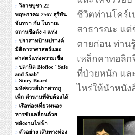
วิสาขบูชา 22
ชีวิตท่านโคร์เป
พฤษภาคม 2567 สุริยัน
จันทรา กับ โบราณ
สาธารณะ แต่ช้
สถานชื่อดัง 4 แห่ง
ปราสาทบ้านปรางค์
ตายก่อน ท่านร
มิติดาราศาสตร์และ
เหล็กคาทอลิกจ
ศาสตร์แห่งความเชื่อ
ปลานิล Biofloc "Safe
ที่ป่วยหนัก และ
and Saab"
Story Board
ไหร่ให้นำหนัง
มหัศจรรย์ปราสาทภู
เพ็ก ตำนานที่จับต้องได้
เรือท่องเที่ยวหนอง
หารขับเคลื่อนด้วย
พลังงานไฟฟ้า
ตัวอย่าง เส้นทางท่อง