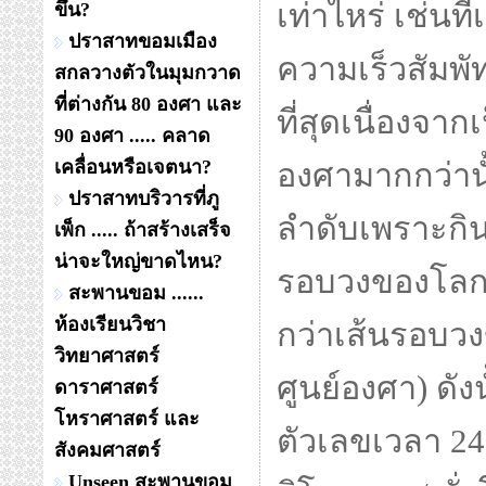
เท่าไหร่ เช่นที่
ขึ้น?
ปราสาทขอมเมือง
ความเร็วสัมพั
สกลวางตัวในมุมกวาด
ที่ต่างกัน 80 องศา และ
ที่สุดเนื่องจากเ
90 องศา ..... คลาด
เคลื่อนหรือเจตนา?
องศามากกว่านั
ปราสาทบริวารที่ภู
ลำดับเพราะกิน
เพ็ก ..... ถ้าสร้างเสร็จ
น่าจะใหญ่ขาดไหน?
รอบวงของโลก ณ
สะพานขอม ......
ห้องเรียนวิชา
กว่าเส้นรอบวงข
วิทยาศาสตร์
ศูนย์องศา) ดัง
ดาราศาสตร์
โหราศาสตร์ และ
ตัวเลขเวลา 24
สังคมศาสตร์
Unseen สะพานขอม