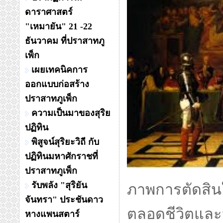
ดาราศาสตร์
"เหมายัน" 21 -22
ธันวาคม ที่ปราสาทภู
เพ็ก
เผยเทคนิคการ
ออกแบบก่อสร้าง
ปราสาทภูเพ็ก
ความเป็นมาของสุริย
ปฏิทิน
พิสูจน์สุริยะวิถี กับ
ปฏิทินมหาศักราชที่
ปราสาทภูเพ็ก
รับพลัง "สุริยัน
ภาพการตัดสินใ
จันทรา" ประชันดาว
ตลอดชีวิตและห
หางแพนสตาร์