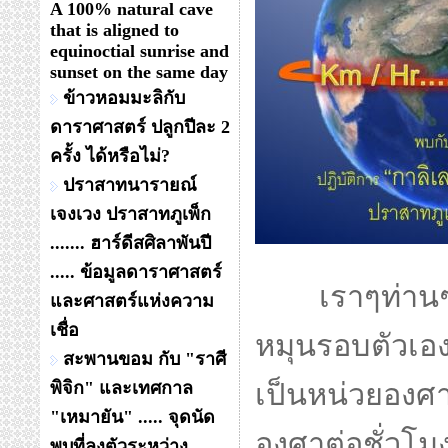
A 100% natural cave
that is aligned to
equinoctial sunrise and
sunset on the same day
ข้าวหอมมะลิกับ
ดาราศาสตร์ ปลูกปีละ 2
ครั้ง ได้หรือไม่?
ปราสาทนารายณ์
เจงเวง ปราสาทภูเพ็ก
....... ฮาร์ดีสศิลาพันปี
..... ข้อมูลดาราศาสตร์
เราๆท่านๆที่
และศาสตร์แห่งความ
เชื่อ
หมุนรอบตัวเอง
สะพานขอม กับ "ราศี
พิจิก" และเทศกาล
เป็นหน่วยองศา
"เหมายัน" ..... จุดนัด
องศาต่อชั่วโม
พบที่ลงตัวระหว่าง