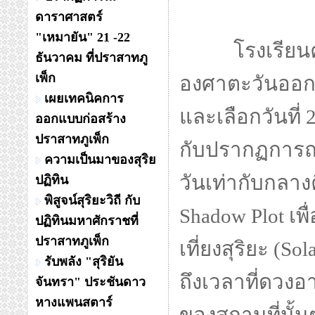
ดาราศาสตร์
"เหมายัน" 21 -22
โรงเรียนคู
ธันวาคม ที่ปราสาทภู
เพ็ก
องศาตะวันออก 
เผยเทคนิคการ
และเลือกวันที่
ออกแบบก่อสร้าง
ปราสาทภูเพ็ก
กับปรากฏการณ์
ความเป็นมาของสุริย
วันเท่ากับกลาง
ปฏิทิน
พิสูจน์สุริยะวิถี กับ
Shadow Plot เพ
ปฏิทินมหาศักราชที่
ปราสาทภูเพ็ก
เที่ยงสุริยะ (So
รับพลัง "สุริยัน
ถึงเวลาที่ดวงอ
จันทรา" ประชันดาว
หางแพนสตาร์