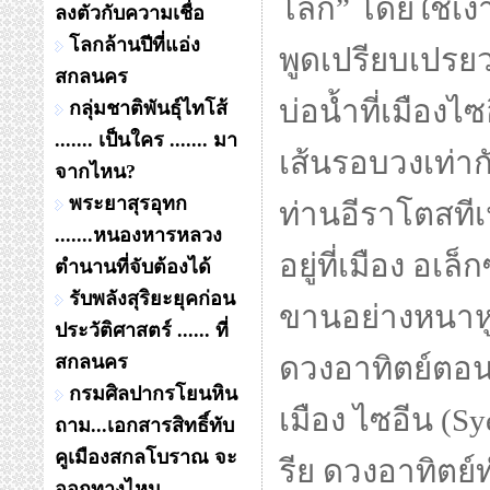
โลก” โดยใช้เง
ลงตัวกับความเชื่อ
โลกล้านปีที่แอ่ง
พูดเปรียบเปรยว
สกลนคร
บ่อน้ำที่เมืองไ
กลุ่มชาติพันธุ์ไทโส้
....... เป็นใคร ....... มา
เส้นรอบวงเท่ากั
จากไหน?
พระยาสุรอุทก
ท่านอีราโตสทีเน
.......หนองหารหลวง
อยู่ที่เมือง อเล
ตำนานที่จับต้องได้
รับพลังสุริยะยุคก่อน
ขานอย่างหนาหูว
ประวัติศาสตร์ ...... ที่
สกลนคร
ดวงอาทิตย์ตอนเท
กรมศิลปากรโยนหิน
เมือง ไซอีน (Sy
ถาม...เอกสารสิทธิ์ทับ
คูเมืองสกลโบราณ จะ
รีย ดวงอาทิตย
ออกทางไหน