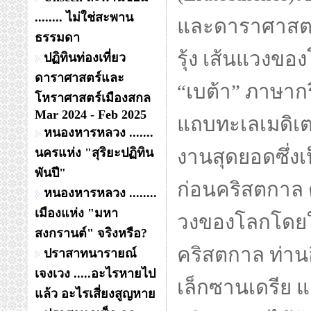
........ ไม่ใช่สะพาน
และดาราศาสตร
ธรรมดา
รุ้ง เส้นแวงขอ
ปฏิทินท่องเที่ยว
ดาราศาสตร์และ
“เบต้า” ภาษากร
โหราศาสตร์เมืองสกล
Mar 2024 - Feb 2025
แถบทะเลเมดิเต
หนองหารหลวง .......
นครแห่ง "สุริยะปฏิทิน
งานสุดยอดซึ่งเป
พันปี"
ก่อนคริสตกาล ต
หนองหารหลวง ........
เมืองแห่ง "มหา
วงของโลกโดยใช้
สงกรานต์" จริงหรือ?
คริสตกาล ท่านอี
ปราสาทนารายณ์
เจงเวง .....อะไรหายไป
เล็กซานเดรีย แ
แล้ว อะไรเสี่ยงสูญหาย