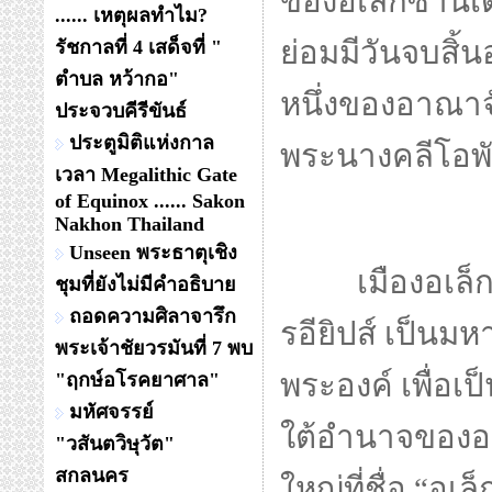
ของอเล็กซานเด
...... เหตุผลทำไม?
ย่อมมีวันจบสิ้
รัชกาลที่ 4 เสด็จที่ "
ตำบล หว้ากอ"
หนึ่งของอาณาจั
ประจวบคีรีขันธ์
ประตูมิติแห่งกาล
พระนางคลีโอพ
เวลา Megalithic Gate
of Equinox ...... Sakon
Nakhon Thailand
Unseen พระธาตุเชิง
เมืองอเล็กซ
ชุมที่ยังไม่มีคำอธิบาย
ถอดความศิลาจารึก
รอียิปส์ เป็นมห
พระเจ้าชัยวรมันที่ 7 พบ
พระองค์ เพื่อเป
"ฤกษ์อโรคยาศาล"
มหัศจรรย์
ใต้อำนาจของอาณ
"วสันตวิษุวัต"
สกลนคร
ใหญ่ที่ชื่อ “อ