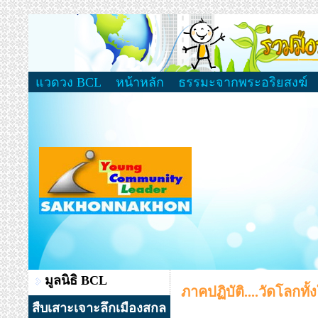
แวดวง BCL
หน้าหลัก
ธรรมะจากพระอริยสงฆ์
มูลนิธิ BCL
ภาคปฏิบัติ....วัดโลกทั้
สืบเสาะเจาะลึกเมืองสกล