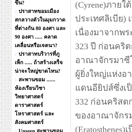
ขึ้น?
(Cyrene)ภายใต้
ปราสาทขอมเมือง
ประเทศลิเบีย) เ
สกลวางตัวในมุมกวาด
ที่ต่างกัน 80 องศา และ
เนื่องมาจากพร
90 องศา ..... คลาด
323 ปี ก่อนคริ
เคลื่อนหรือเจตนา?
ปราสาทบริวารที่ภู
อาณาจักรมาซีโด
เพ็ก ..... ถ้าสร้างเสร็จ
น่าจะใหญ่ขาดไหน?
ผู้ยิ่งใหญ่แห่ง
สะพานขอม ......
แดนอียิปส์ซึ่ง
ห้องเรียนวิชา
วิทยาศาสตร์
332 ก่อนคริสตกา
ดาราศาสตร์
โหราศาสตร์ และ
ของอาณาจักรมา
สังคมศาสตร์
(Eratosthenes)เ
Unseen สะพานขอม