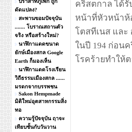
ปราสาทภูเพ็ก ถูก
คริสตกาล ได้รับ
ดัดแปลง?
หน้าที่หัวหน้าห
สะพานขอมปัจจุบัน
....... โบราณสถานตัว
โตสทีเนส และ อา
จริง หรือสร้างใหม่?
ในปี 194 ก่อน
นาฬิกาแดดขนาด
ยักษ์เมืองสกล Google
โรคร้ายทำให้ต
Earth ก็มองเห็น
นาฬิกาแดดโรงเรียน
วิถีธรรมเมืองสกล ......
มรดกจากบรรพชน
Sakon Hempmade
มิติใหม่อุตสาหกรรมสิ่ง
ทอ
ความรู้ปัจจุบัน ฤาจะ
เทียบชั้นกับวันวาน