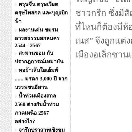
ตรุษจีน ตรุษเวียต
ชาวกรีก ซึ่งม
ตรุษไทสกล และบุญเบิก
ฟ้า
ที่ไหนก็ต้องมีห
ผลงานเด่น ชมรม
อารยธรรมสกลนคร
เนส” จึงถูกแต่ง
2544 - 2567
เมืองอเล็กซาน
สะพานขอม กับ
ปรากฏการณ์เหมายัน
ทอผ้าเส้นใยเฮ้มพ์
...... มรดก 3,000 ปี จาก
บรรพชนอีสาน
น้ำท่วมเมืองสกล
2560 ต่างกับน้ำท่วม
ภาคเหนือ 2567
อย่างไร?
จารึกปราสาทเชิงชุม