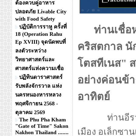
ต้องควบคู่อาหาร
ปลอดภัย Livable City
with Food Safety
ปฏิบัติการราหู ครั้งที่
ท่านเชื่อหรื
18 (Operation Rahu
Ep XVIII) จุดนัดพบที่
คริสตกาล นั
ลงตัวระหว่าง
วิทยาศาสตร์และ
โตสทีเนส" 
ศาสตร์แห่งความเชื่อ
ปฏิทินดาราศาสตร์
อย่างค่อนข้
รับพลังจักรวาล แห่ง
อาทิตย์
นครหนองหารหลวง
พฤศจิกายน 2568 -
ตุลาคม 2569
ท่านอีรา
The Phu Pha Kham
"Gate of Time" Sakon
เมือง อเล็กซานเ
Nakhon Thailand .......