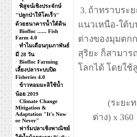
พิสูจน์เชิงประจักษ์
3.
ถ้าทราบระยะท
"ปลูกป่าให้โตเร็ว"
แนวเหนือ-ใต้บ
ด้วยธนาคารน้ำใต้ดิน
Biofloc ...... Fish
ต่างของมุมตกก
Farm 4.0
ทำไมเดือนกุมภาพันธ์
สุริยะ ก็สาม
มี 28 วัน
Biofloc Farming
โลกได้ โดยใช้ส
เลี้ยงปลาระบบปิด
Fisheries 4.0
ข้าวหอมมะลิใช้น้ำ
น้อย 2019
(ระยะทางร
Climate Change
Mitigation &
Adaptation "It's Now
ต่าง) x 36
or Never"
ฟาร์มปลาเชิงพาณิชย์