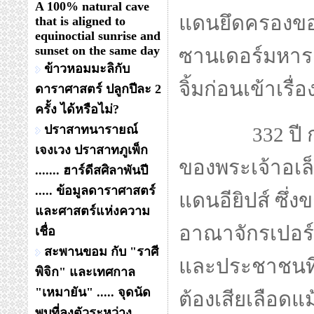
A 100% natural cave
แดนยึดครองของ
that is aligned to
equinoctial sunrise and
sunset on the same day
ซานเดอร์มหาราช
ข้าวหอมมะลิกับ
จิ้มก่อนเข้าเรื่อ
ดาราศาสตร์ ปลูกปีละ 2
ครั้ง ได้หรือไม่?
ปราสาทนารายณ์
332 ปี
เจงเวง ปราสาทภูเพ็ก
ของพระเจ้าอเล็
....... ฮาร์ดีสศิลาพันปี
..... ข้อมูลดาราศาสตร์
แดนอียิปส์ ซึ่
และศาสตร์แห่งความ
อาณาจักรเปอร์เ
เชื่อ
สะพานขอม กับ "ราศี
และประชาชนที่น
พิจิก" และเทศกาล
"เหมายัน" ..... จุดนัด
ต้องเสียเลือดแ
พบที่ลงตัวระหว่าง