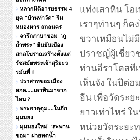
แท่งเสาหิน โอเ
หลากมิติอารยธรรม 4
ยุค "บ้านท่าวัด" ริม
เราๆท่านๆ ก็คง
หนองหาร สกลนคร
จารึกภาษาขอม "ภู
ขวาเหมือนไม่มี
ถ้ำพระ" ยืนยันเมือง
ปราชญ์ผู้เชี่
สกลโบราณสร้างตั้งแต่
รัชสมัยพระเจ้าสุริยะว
ท่านอีราโตสทีเนส
รมันที่ 1
เห็นจัง ในปีต่
ปราสาทขอมเมือง
สกล.....เอาหินมาจาก
อีน เพื่อวัดระย
ไหน ?
พระธาตุดุม....ในอีก
ยาวเท่าไหร่ ในท
มุมมอง
หน่วยวัดระยะท
มุมมองใหม่ "สะพาน
ขอม" ฝายทดน้ำ