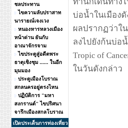
ท่านก็เดินทางไ
ชลประทาน
ไขความลับปราสาท
บ่อน้ำในเมืองดั
นารายณ์เจงเวง
ผลปรากฏว่าในว
หนองหารหลวงเมือง
หน้าด่าน ยันกับ
ลงไปยังก้นบ่อน้ำจ
อาณาจักรจาม
Tropic of Cance
ไขประตูสู่อดีตพระ
ธาตุเชิงชุม ...... ในอีก
ในวันดังกล่าว
มุมมอง
ประตูเมืองโบราณ
สกลนครอยู่ตรงไหน
ปฏิบัติการ "มหา
สงกรานต์" ไขปริศนา
จารึกเมืองสกลโบราณ
เปิดประเด็นการท่องเที่ยว