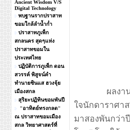
Ancient Wisdom V/S
Digital Technology
พบฐานรากปราสาท
ขอมใกล้ลำน้ำก่ำ
ปราสาทภูเพ็ก
สกลนคร สุดๆแห่ง
ปราสาทขอมใน
ประเทศไทย
ปฏิบัติการภูเพ็ก ดอน
สวรรค์ พิสูจน์คำ
ทำนายซินแส ฮวงจุ้ย
ผลงานเ
เมืองสกล
สุริยะปฏิทินขอมพันปี
ใจนักดาราศาสต
"อาทิตย์ทรงกลด"
ณ ปราสาทขอมเมือง
มาสองพันกว่าป
สกล วิทยาศาสตร์ที่