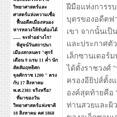
ฝีมือแห่งการรบ
วิทยาศาสตร์และ
ศาสตร์แห่งความเชื่อ
บุตรของอดีตฟา
ฟื้นอดีตเมืองหนอง
หารหลวงให้จับต้องได้
เขา จากนั้นเป็น
...... จะทำอย่างไร?
และประกาศตัว
พิสูจน์วันสถาปนา
เมืองสกลนคร "ศุกร์
เล็กซานเดอร์
เดือน 9 แรม 11 ค่ำ นัก
ได้ตั้งราชวงศ์
สัตสัมฤทธิศก
จุลศักราช 1200 " ตรง
ครองอียิปส์ตั้
กับ 17 สิงหาคม
พ.ศ.2381 จริงหรือ?
องค์สุดท้ายคือ 
ที่มาของวัน
ท่านสวยและผิว
วิทยาศาสตร์แห่งชาติ
18 สิงหาคม คศ 1868