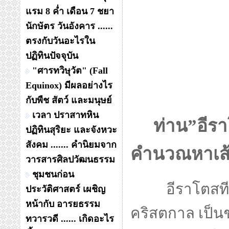
แรม 8 ค่ำ เดือน 7 ชยา
นักษัตร วันอังคาร ......
ตรงกับวันอะไรใน
ปฏิทินปัจจุบัน
"ศารทวิษุวัต" (Fall
Equinox) มีผลอย่างไร
กับพืช สัตว์ และมนุษย์
เวลา ปราสาทหิน
ท่าน”
อีร
ปฏิทินสุริยะ และจังหวะ
สังคม ....... คำนิยมจาก
คำนวณหาเส
วารสารศิลปวัฒนธรรม
ชุมชนก่อน
อีราโตสทีเ
ประวัติศาสตร์ เผชิญ
หน้ากับ อารยธรรม
คริสตกาล เป็นชา
ทวารวดี ...... เกิดอะไร