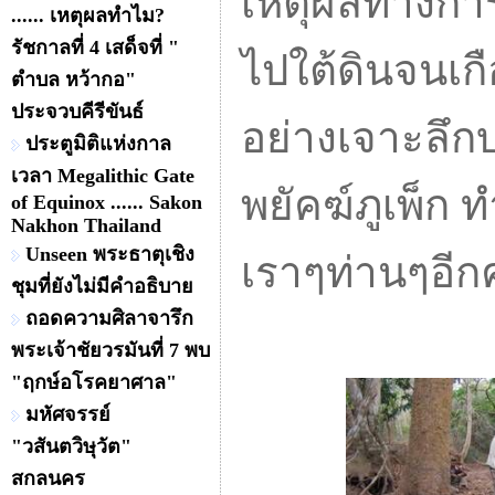
เหตุผลทางการ
...... เหตุผลทำไม?
รัชกาลที่ 4 เสด็จที่ "
ไปใต้ดินจนเก
ตำบล หว้ากอ"
ประจวบคีรีขันธ์
อย่างเจาะลึ
ประตูมิติแห่งกาล
เวลา Megalithic Gate
พยัคฆ์ภูเพ็ก 
of Equinox ...... Sakon
Nakhon Thailand
Unseen พระธาตุเชิง
เราๆท่านๆอีก
ชุมที่ยังไม่มีคำอธิบาย
ถอดความศิลาจารึก
พระเจ้าชัยวรมันที่ 7 พบ
"ฤกษ์อโรคยาศาล"
มหัศจรรย์
"วสันตวิษุวัต"
สกลนคร