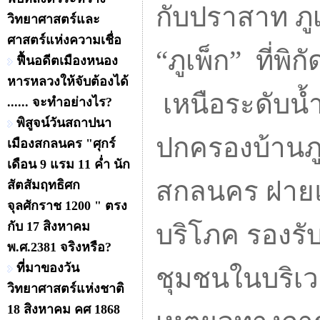
กับปราสาท ภู
วิทยาศาสตร์และ
ศาสตร์แห่งความเชื่อ
“ภูเพ็ก” ที่พิ
ฟื้นอดีตเมืองหนอง
หารหลวงให้จับต้องได้
เหนือระดับน้
...... จะทำอย่างไร?
พิสูจน์วันสถาปนา
ปกครองบ้านภู
เมืองสกลนคร "ศุกร์
เดือน 9 แรม 11 ค่ำ นัก
สกลนคร ฝายแห่
สัตสัมฤทธิศก
จุลศักราช 1200 " ตรง
กับ 17 สิงหาคม
บริโภค รองรั
พ.ศ.2381 จริงหรือ?
ที่มาของวัน
ชุมชนในบริเว
วิทยาศาสตร์แห่งชาติ
18 สิงหาคม คศ 1868