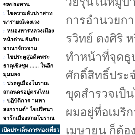
วัยรุ่นในหมู่บ
ชลประทาน
ไขความลับปราสาท
การอำนวยกา
นารายณ์เจงเวง
หนองหารหลวงเมือง
รวิทย์ ตงศิริ
หน้าด่าน ยันกับ
อาณาจักรจาม
ทำหน้าที่จุดธ
ไขประตูสู่อดีตพระ
ธาตุเชิงชุม ...... ในอีก
ศักดิ์สิทธิ์ประ
มุมมอง
ประตูเมืองโบราณ
ขุดสำรวจเป็นไ
สกลนครอยู่ตรงไหน
ปฏิบัติการ "มหา
ผมอยู่ที่อเมริกา
สงกรานต์" ไขปริศนา
จารึกเมืองสกลโบราณ
เมษายน ก็ต้อ
เปิดประเด็นการท่องเที่ยว