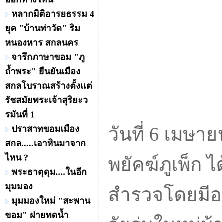
หลากมิติอารยธรรม 4
ยุค "บ้านท่าวัด" ริม
หนองหาร สกลนคร
จารึกภาษาขอม "ภู
ถ้ำพระ" ยืนยันเมือง
สกลโบราณสร้างตั้งแต่
รัชสมัยพระเจ้าสุริยะว
รมันที่ 1
ปราสาทขอมเมือง
วันที่ 6 เมษา
สกล.....เอาหินมาจาก
ไหน ?
พยัคฆ์ภูเพ็ก ไ
พระธาตุดุม....ในอีก
มุมมอง
สำรวจโดยมี
มุมมองใหม่ "สะพาน
ขอม" ฝายทดน้ำ