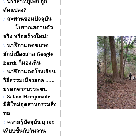
ปราสาทภูเพ็ก ถูก
ดัดแปลง?
สะพานขอมปัจจุบัน
....... โบราณสถานตัว
จริง หรือสร้างใหม่?
นาฬิกาแดดขนาด
ยักษ์เมืองสกล Google
Earth ก็มองเห็น
นาฬิกาแดดโรงเรียน
วิถีธรรมเมืองสกล ......
มรดกจากบรรพชน
Sakon Hempmade
มิติใหม่อุตสาหกรรมสิ่ง
ทอ
ความรู้ปัจจุบัน ฤาจะ
เทียบชั้นกับวันวาน