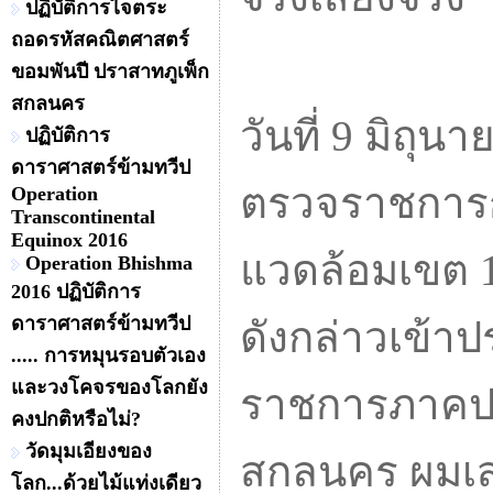
ปฏิบัติการไจตระ
ถอดรหัสคณิตศาสตร์
ขอมพันปี ปราสาทภูเพ็ก
สกลนคร
วันที่ 9 มิถุน
ปฏิบัติการ
ดาราศาสตร์ข้ามทวีป
ตรวจราชการก
Operation
Transcontinental
Equinox 2016
แวดล้อมเขต 
Operation Bhishma
2016 ปฏิบัติการ
ดาราศาสตร์ข้ามทวีป
ดังกล่าวเข้า
..... การหมุนรอบตัวเอง
และวงโคจรของโลกยัง
ราชการภาคปร
คงปกติหรือไม่?
วัดมุมเอียงของ
สกลนคร ผมเสน
โลก...ด้วยไม้แท่งเดียว