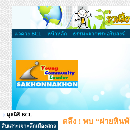
แวดวง BCL
หน้าหลัก
ธรรมะจากพระอริยสงฆ์
มูลนิธิ BCL
ตลึง ! พบ “ฝายหินพั
สืบเสาะเจาะลึกเมืองสกล