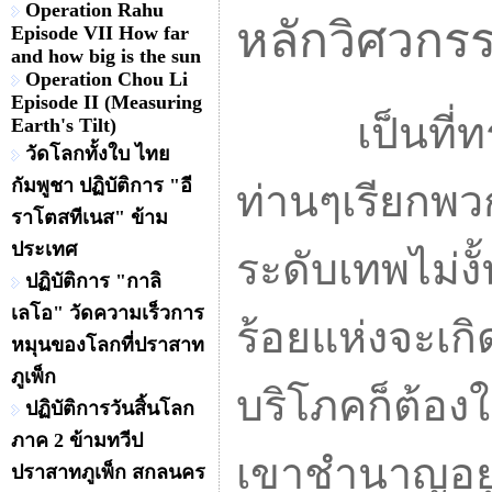
Operation Rahu
หลักวิศวก
Episode VII How far
and how big is the sun
Operation Chou Li
Episode II (Measuring
เป็นที่ทราบ
Earth's Tilt)
วัดโลกทั้งใบ ไทย
กัมพูชา ปฏิบัติการ "อี
ท่านๆเรียกพว
ราโตสทีเนส" ข้าม
ประเทศ
ระดับเทพไม่ง
ปฏิบัติการ "กาลิ
เลโอ" วัดความเร็วการ
ร้อยแห่งจะเกิ
หมุนของโลกที่ปราสาท
ภูเพ็ก
บริโภคก็ต้อง
ปฏิบัติการวันสิ้นโลก
ภาค 2 ข้ามทวีป
เขาชำนาญอยู่
ปราสาทภูเพ็ก สกลนคร