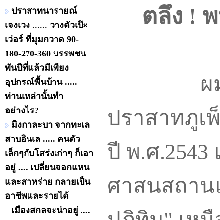
ตลึง ! 
ปราสาทนารายณ์
เจงเวง ...... วางตัวเป๊ะ
เว่อร์ ที่มุมกวาด 90-
180-270-360 บรรพชน
พันปีที่แล้วมีเพียง
ผ
อุปกรณ์พื้นบ้าน .....
ท่านเหล่านั้นทำ
อย่างไร?
ปราสาทภูเพ็ก
มิงกาละบา จากทะเล
สาบอินเล ..... คนตัว
ปี พ.ศ.254
เล็กๆกับโสร่งเก่าๆ ก็เอา
อยู่ .... เปลี่ยนจอกแหน
ศาสนสถานแล้
และสาหร่าย กลายเป็น
อาชีพและรายได้
เมืองสกลจะน่าอยู่ ....
ปฏิทิน" เห