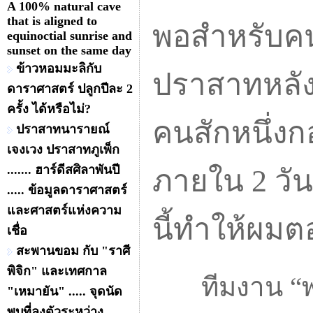
A 100% natural cave
that is aligned to
พอสำหรับคนง
equinoctial sunrise and
sunset on the same day
ข้าวหอมมะลิกับ
ปราสาทหลังน
ดาราศาสตร์ ปลูกปีละ 2
ครั้ง ได้หรือไม่?
คนสักหนึ่งกอ
ปราสาทนารายณ์
เจงเวง ปราสาทภูเพ็ก
....... ฮาร์ดีสศิลาพันปี
ภายใน 2 วัน
..... ข้อมูลดาราศาสตร์
และศาสตร์แห่งความ
นี้ทำให้ผมต
เชื่อ
สะพานขอม กับ "ราศี
พิจิก" และเทศกาล
ทีมงาน “พยั
"เหมายัน" ..... จุดนัด
พบที่ลงตัวระหว่าง