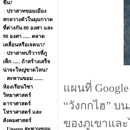
ขึ้น?
ปราสาทขอมเมือง
สกลวางตัวในมุมกวาด
ที่ต่างกัน 80 องศา และ
90 องศา ..... คลาด
เคลื่อนหรือเจตนา?
ปราสาทบริวารที่ภู
เพ็ก ..... ถ้าสร้างเสร็จ
น่าจะใหญ่ขาดไหน?
สะพานขอม ......
แผนที่ Googl
ห้องเรียนวิชา
วิทยาศาสตร์
“วังกกไฮ” บนภ
ดาราศาสตร์
โหราศาสตร์ และ
ของภูเขาและไ
สังคมศาสตร์
Unseen สะพานขอม