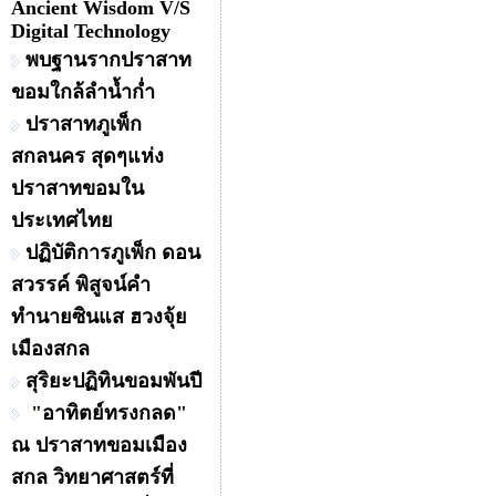
Ancient Wisdom V/S
Digital Technology
พบฐานรากปราสาท
ขอมใกล้ลำน้ำก่ำ
ปราสาทภูเพ็ก
สกลนคร สุดๆแห่ง
ปราสาทขอมใน
ประเทศไทย
ปฏิบัติการภูเพ็ก ดอน
สวรรค์ พิสูจน์คำ
ทำนายซินแส ฮวงจุ้ย
เมืองสกล
สุริยะปฏิทินขอมพันปี
"อาทิตย์ทรงกลด"
ณ ปราสาทขอมเมือง
สกล วิทยาศาสตร์ที่