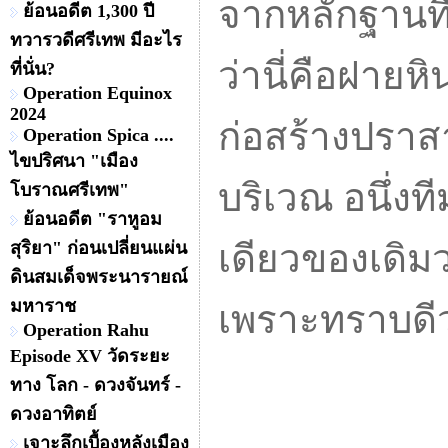
จากหลักฐานที่
ย้อนอดีต 1,300 ปี
ทวารวดีศรีเทพ มีอะไร
ว่านี่คือฝายห
ที่นั่น?
Operation Equinox
2024
ก่อสร้างปราส
Operation Spica ....
ไขปริศนา "เมือง
บริเวณ
อนึ่งท
โบราณศรีเทพ"
ย้อนอดีต "ราหูอม
สุริยา" ก่อนเปลี่ยนแผ่น
เดียวของเดิมว
ดินสมเด็จพระนารายณ์
มหาราช
เพราะทราบดีว
Operation Rahu
Episode XV วัดระยะ
ทาง โลก - ดวงจันทร์ -
ดวงอาทิตย์
เจาะลึกเบื้องหลังเมือง