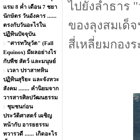
ไปยังลำธาร "
แรม 8 ค่ำ เดือน 7 ชยา
นักษัตร วันอังคาร ......
ของลุงสมเด็จฯ
ตรงกับวันอะไรใน
ปฏิทินปัจจุบัน
สี่เหลี่ยมกองร
"ศารทวิษุวัต" (Fall
Equinox) มีผลอย่างไร
กับพืช สัตว์ และมนุษย์
เวลา ปราสาทหิน
ปฏิทินสุริยะ และจังหวะ
สังคม ....... คำนิยมจาก
วารสารศิลปวัฒนธรรม
ชุมชนก่อน
ประวัติศาสตร์ เผชิญ
หน้ากับ อารยธรรม
ทวารวดี ...... เกิดอะไร