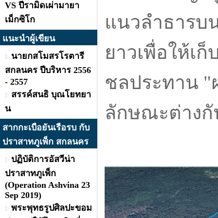
VS ปีรามิดเผ่ามายา
แนวลำธารบนภ
เม็กซิโก
แนะนำผู้เขียน
ยาวเพื่อให้เก
นายกสโมสรโรตารี
สกลนคร ปีบริหาร 2556
ชลประทาน "ฝา
- 2557
สรรค์สนธิ บุณโยทยา
ลักษณะต่างก
น
สากกะเบือยันเรือรบ กับ
ปราสาทภูเพ็ก สกลนคร
ปฏิบัติการอัสวีน่า
ปราสาทภูเพ็ก
(Operation Ashvina 23
Sep 2019)
พระพุทธรูปศิลปะขอม