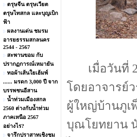
ตรุษจีน ตรุษเวียต
ตรุษไทสกล และบุญเบิก
ฟ้า
ผลงานเด่น ชมรม
อารยธรรมสกลนคร
2544 - 2567
สะพานขอม กับ
ปรากฏการณ์เหมายัน
เมื่อวันที่ 2
ทอผ้าเส้นใยเฮ้มพ์
...... มรดก 3,000 ปี จาก
โดยอาจารย์วรว
บรรพชนอีสาน
น้ำท่วมเมืองสกล
ผู้ใหญ่บ้านภ
2560 ต่างกับน้ำท่วม
ภาคเหนือ 2567
บุณโยทยาน นั
อย่างไร?
จารึกปราสาทเชิงชุม