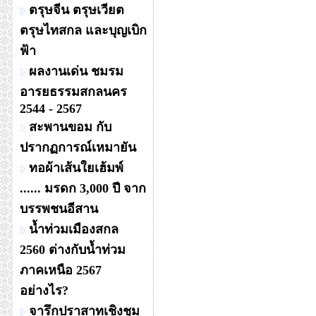
ตรุษจีน ตรุษเวียต
ตรุษไทสกล และบุญเบิก
ฟ้า
ผลงานเด่น ชมรม
อารยธรรมสกลนคร
2544 - 2567
สะพานขอม กับ
ปรากฏการณ์เหมายัน
ทอผ้าเส้นใยเฮ้มพ์
...... มรดก 3,000 ปี จาก
บรรพชนอีสาน
น้ำท่วมเมืองสกล
2560 ต่างกับน้ำท่วม
ภาคเหนือ 2567
อย่างไร?
จารึกปราสาทเชิงชุม