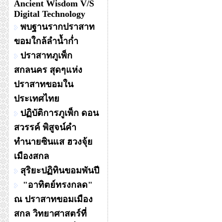
Ancient Wisdom V/S
Digital Technology
พบฐานรากปราสาท
ขอมใกล้ลำน้ำก่ำ
ปราสาทภูเพ็ก
สกลนคร สุดๆแห่ง
ปราสาทขอมใน
ประเทศไทย
ปฏิบัติการภูเพ็ก ดอน
สวรรค์ พิสูจน์คำ
ทำนายซินแส ฮวงจุ้ย
เมืองสกล
สุริยะปฏิทินขอมพันปี
"อาทิตย์ทรงกลด"
ณ ปราสาทขอมเมือง
สกล วิทยาศาสตร์ที่