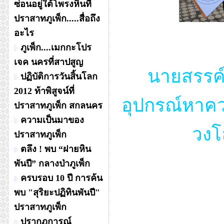
ซ่อนอยู่ใต้โพรงหินที่
ปราสาทภูเพ็ก.....สื่อถึง
อะไร
ภูเพ็ก....เมกกะโปร
เจค นครที่สาปสูญ
นายสรรค์
ปฏิบัติการวันสิ้นโลก
2012 ท้าพิสูจน์ที่
อุปกรณ์หาค
ปราสาทภูเพ็ก สกลนคร
ความเป็นมาของ
วงโ
ปราสาทภูเพ็ก
ตลึง ! พบ “ฝายหิน
พันปี” กลางป่าภูเพ็ก
ครบรอบ 10 ปี การค้น
พบ "สุริยะปฏิทินพันปี"
ปราสาทภูเพ็ก
ปรากฏการณ์