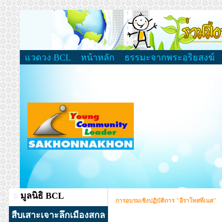
แวดวง BCL
หน้าหลัก
ธรรมะจากพระอริยสงฆ์
มูลนิธิ BCL
การอบรมเชิงปฏิบัติการ "อีราโทสทีเนส"
สืบเสาะเจาะลึกเมืองสกล