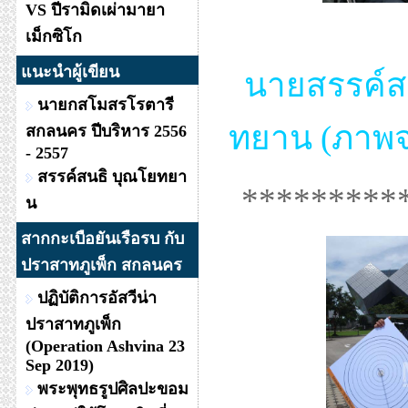
VS ปีรามิดเผ่ามายา
เม็กซิโก
แนะนำผู้เขียน
นายสรรค์ส
นายกสโมสรโรตารี
ทยาน (ภาพจ
สกลนคร ปีบริหาร 2556
- 2557
สรรค์สนธิ บุณโยทยา
*********
น
สากกะเบือยันเรือรบ กับ
ปราสาทภูเพ็ก สกลนคร
ปฏิบัติการอัสวีน่า
ปราสาทภูเพ็ก
(Operation Ashvina 23
Sep 2019)
พระพุทธรูปศิลปะขอม