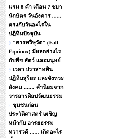
แรม 8 ค่ำ เดือน 7 ชยา
นักษัตร วันอังคาร ......
ตรงกับวันอะไรใน
ปฏิทินปัจจุบัน
"ศารทวิษุวัต" (Fall
Equinox) มีผลอย่างไร
กับพืช สัตว์ และมนุษย์
เวลา ปราสาทหิน
ปฏิทินสุริยะ และจังหวะ
สังคม ....... คำนิยมจาก
วารสารศิลปวัฒนธรรม
ชุมชนก่อน
ประวัติศาสตร์ เผชิญ
หน้ากับ อารยธรรม
ทวารวดี ...... เกิดอะไร