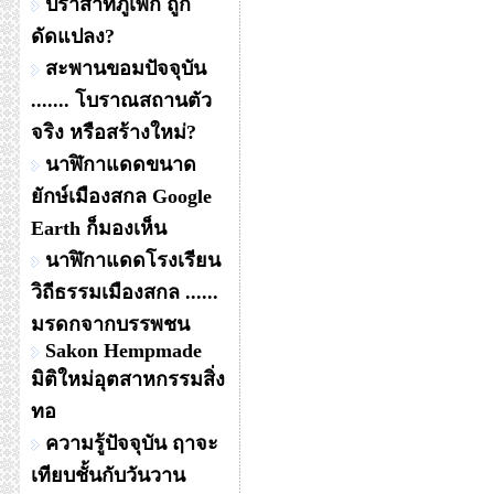
ปราสาทภูเพ็ก ถูก
ดัดแปลง?
สะพานขอมปัจจุบัน
....... โบราณสถานตัว
จริง หรือสร้างใหม่?
นาฬิกาแดดขนาด
ยักษ์เมืองสกล Google
Earth ก็มองเห็น
นาฬิกาแดดโรงเรียน
วิถีธรรมเมืองสกล ......
มรดกจากบรรพชน
Sakon Hempmade
มิติใหม่อุตสาหกรรมสิ่ง
ทอ
ความรู้ปัจจุบัน ฤาจะ
เทียบชั้นกับวันวาน