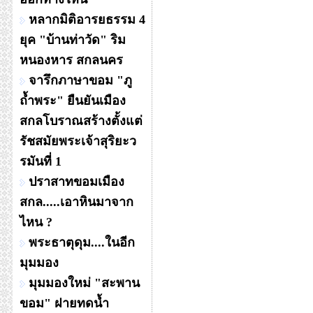
หลากมิติอารยธรรม 4
ยุค "บ้านท่าวัด" ริม
หนองหาร สกลนคร
จารึกภาษาขอม "ภู
ถ้ำพระ" ยืนยันเมือง
สกลโบราณสร้างตั้งแต่
รัชสมัยพระเจ้าสุริยะว
รมันที่ 1
ปราสาทขอมเมือง
สกล.....เอาหินมาจาก
ไหน ?
พระธาตุดุม....ในอีก
มุมมอง
มุมมองใหม่ "สะพาน
ขอม" ฝายทดน้ำ