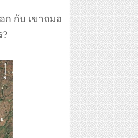
อก กับ เขาถมอ
ร?