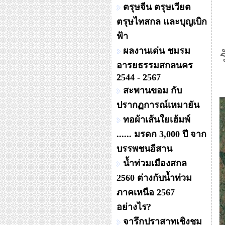
ตรุษจีน ตรุษเวียต
ตรุษไทสกล และบุญเบิก
ฟ้า
ผลงานเด่น ชมรม
อารยธรรมสกลนคร
2544 - 2567
สะพานขอม กับ
ปรากฏการณ์เหมายัน
ทอผ้าเส้นใยเฮ้มพ์
...... มรดก 3,000 ปี จาก
บรรพชนอีสาน
น้ำท่วมเมืองสกล
2560 ต่างกับน้ำท่วม
ภาคเหนือ 2567
อย่างไร?
จารึกปราสาทเชิงชุม