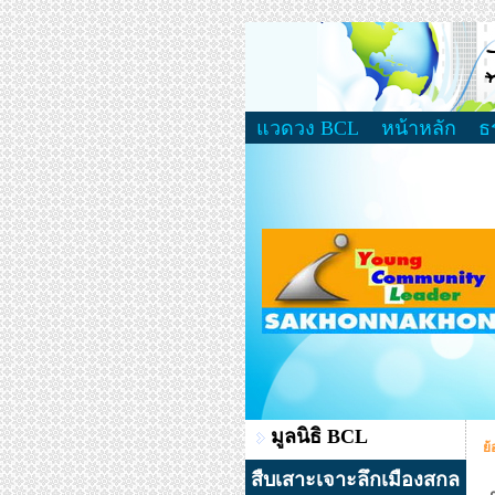
แวดวง BCL
หน้าหลัก
ธ
มูลนิธิ BCL
ย้
สืบเสาะเจาะลึกเมืองสกล