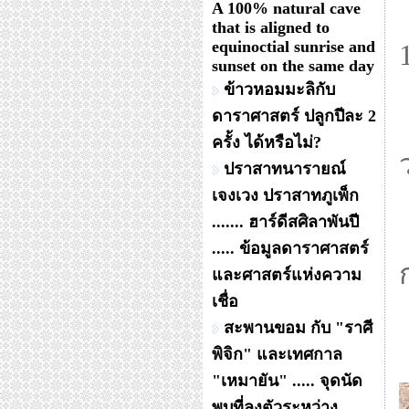
A 100% natural cave
that is aligned to
equinoctial sunrise and
sunset on the same day
ข้าวหอมมะลิกับ
ดาราศาสตร์ ปลูกปีละ 2
ครั้ง ได้หรือไม่?
ปราสาทนารายณ์
เจงเวง ปราสาทภูเพ็ก
....... ฮาร์ดีสศิลาพันปี
..... ข้อมูลดาราศาสตร์
และศาสตร์แห่งความ
เชื่อ
สะพานขอม กับ "ราศี
พิจิก" และเทศกาล
"เหมายัน" ..... จุดนัด
พบที่ลงตัวระหว่าง