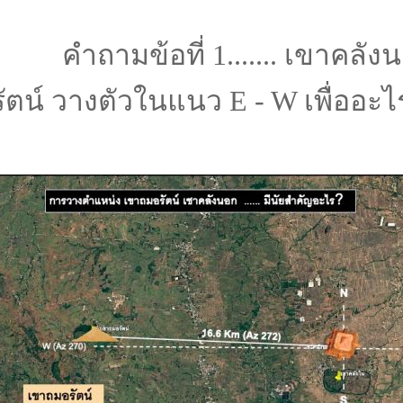
คำถามข้อที่ 1....... เขาคลังน
รัตน์ วางตัวในแนว E - W เพื่ออะไ