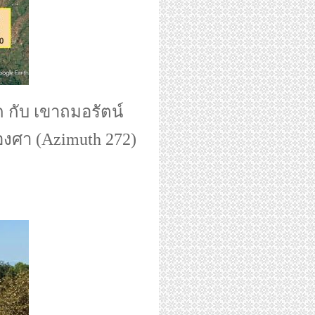
 กับ เขาถมอรัตน์
องศา (Azimuth 272)