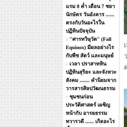
แรม 8 ค่ำ เดือน 7 ชยา
นักษัตร วันอังคาร ......
ตรงกับวันอะไรใน
ปฏิทินปัจจุบัน
"ศารทวิษุวัต" (Fall
Equinox) มีผลอย่างไร
ว
กับพืช สัตว์ และมนุษย์
เวลา ปราสาทหิน
ปฏิทินสุริยะ และจังหวะ
สังคม ....... คำนิยมจาก
วารสารศิลปวัฒนธรรม
ชุมชนก่อน
ประวัติศาสตร์ เผชิญ
หน้ากับ อารยธรรม
ทวารวดี ...... เกิดอะไร