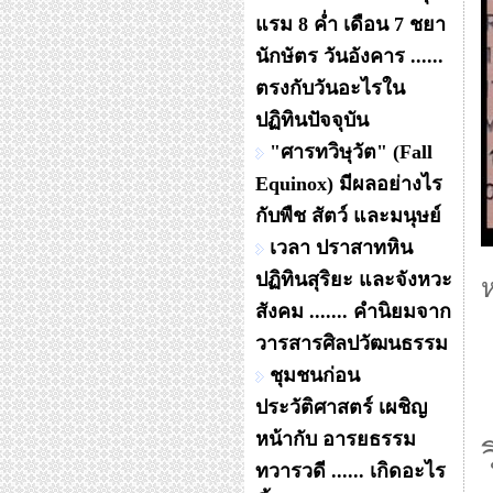
แรม 8 ค่ำ เดือน 7 ชยา
นักษัตร วันอังคาร ......
ตรงกับวันอะไรใน
ปฏิทินปัจจุบัน
"ศารทวิษุวัต" (Fall
Equinox) มีผลอย่างไร
กับพืช สัตว์ และมนุษย์
เวลา ปราสาทหิน
ปฏิทินสุริยะ และจังหวะ
สังคม ....... คำนิยมจาก
วารสารศิลปวัฒนธรรม
ชุมชนก่อน
ประวัติศาสตร์ เผชิญ
หน้ากับ อารยธรรม
ทวารวดี ...... เกิดอะไร