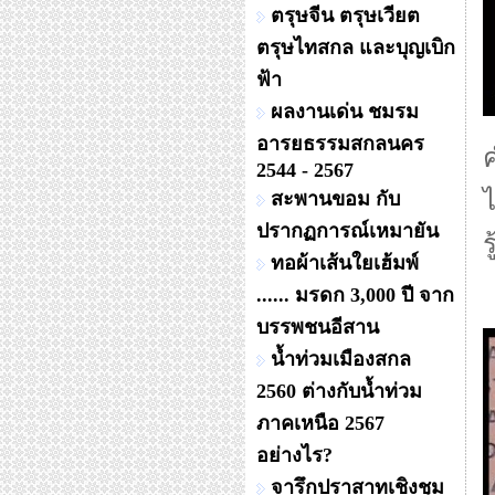
ตรุษจีน ตรุษเวียต
ตรุษไทสกล และบุญเบิก
ฟ้า
ผลงานเด่น ชมรม
อารยธรรมสกลนคร
2544 - 2567
ไ
สะพานขอม กับ
ปรากฏการณ์เหมายัน
ร
ทอผ้าเส้นใยเฮ้มพ์
...... มรดก 3,000 ปี จาก
บรรพชนอีสาน
น้ำท่วมเมืองสกล
2560 ต่างกับน้ำท่วม
ภาคเหนือ 2567
อย่างไร?
จารึกปราสาทเชิงชุม