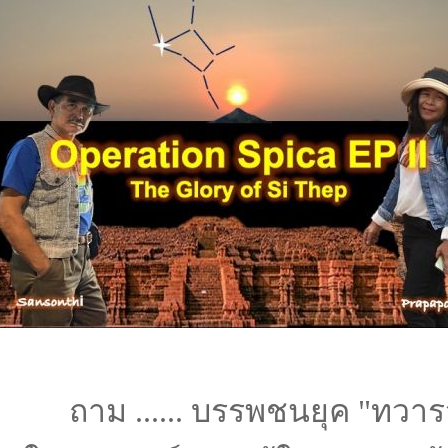
ถาม ...... บรรพชนยุค "ทวารว