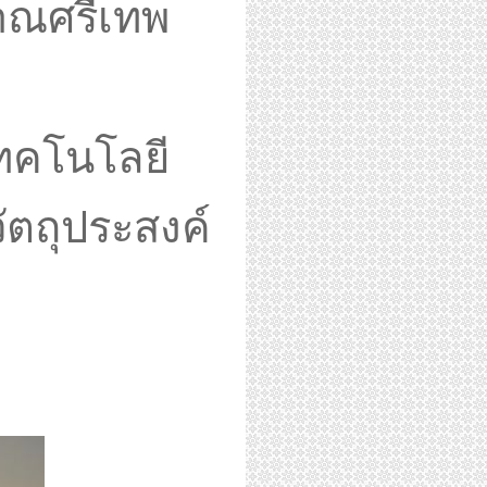
ราณศรีเทพ
เทคโนโลยี
ัตถุประสงค์