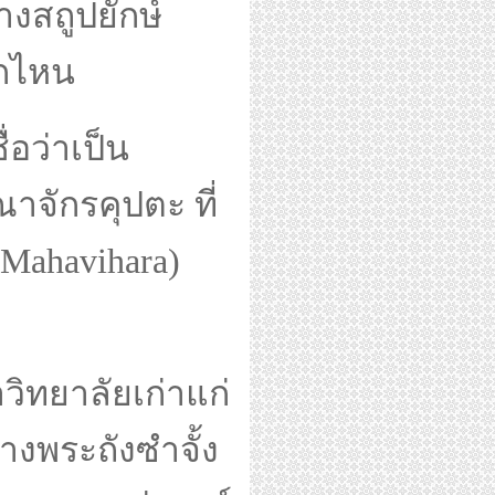
างสถูปยักษ์
ากไหน
อว่าเป็น
จักรคุปตะ ที่
Mahavihara)
ทยาลัยเก่าแก่
างพระถังซำจั้ง