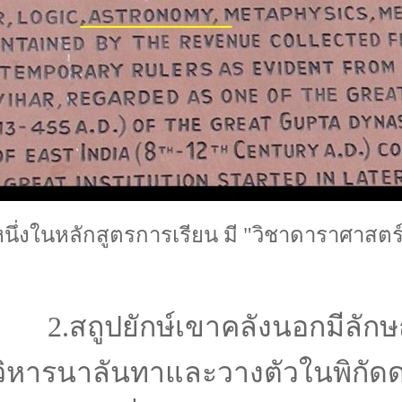
หนึ่งในหลักสูตรการเรียน มี "วิชาดาราศาสตร
2.สถูปยักษ์เขาคลังนอกมีลัก
วิหารนาลันทาและวางตัวในพิกัด