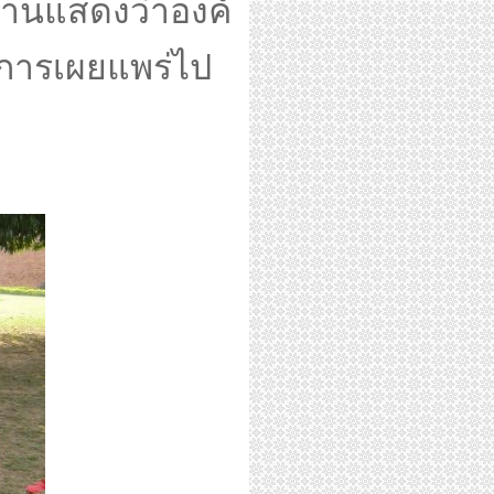
กฐานแสดงว่าองค์
ีการเผยแพร่ไป