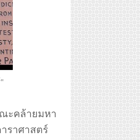
์"
ษณะคล้ายมหา
ดาราศาสตร์