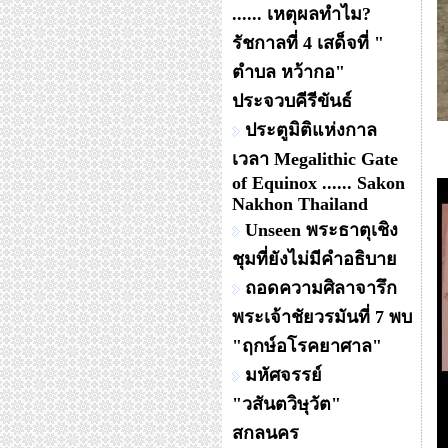
...... เหตุผลทำไม?
รัชกาลที่ 4 เสด็จที่ "
ตำบล หว้ากอ"
ประจวบคีรีขันธ์
ประตูมิติแห่งกาล
เวลา Megalithic Gate
of Equinox ...... Sakon
Nakhon Thailand
Unseen พระธาตุเชิง
ชุมที่ยังไม่มีคำอธิบาย
ถอดความศิลาจารึก
พระเจ้าชัยวรมันที่ 7 พบ
"ฤกษ์อโรคยาศาล"
มหัศจรรย์
"วสันตวิษุวัต"
สกลนคร