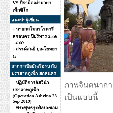
VS ปีรามิดเผ่ามายา
เม็กซิโก
แนะนำผู้เขียน
นายกสโมสรโรตารี
สกลนคร ปีบริหาร 2556
- 2557
สรรค์สนธิ บุณโยทยา
น
สากกะเบือยันเรือรบ กับ
ปราสาทภูเพ็ก สกลนคร
ปฏิบัติการอัสวีน่า
ภาพจินตนาการ
ปราสาทภูเพ็ก
เป็นแบบนี้
(Operation Ashvina 23
Sep 2019)
พระพุทธรูปศิลปะขอม