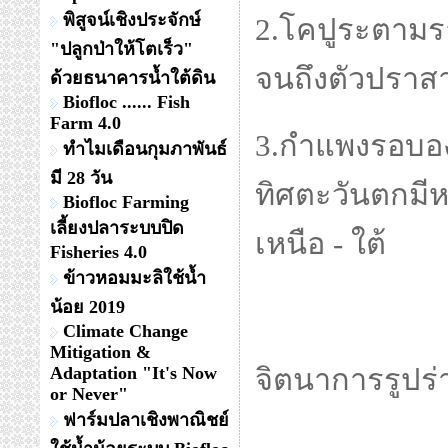
พิสูจน์เชิงประจักษ์
"ปลูกป่าให้โตเร็ว"
ด้วยธนาคารน้ำใต้ดิน
ปราสาทภูเพ็กต
Biofloc ...... Fish
Farm 4.0
ระดับน้ำทะเล 
ทำไมเดือนกุมภาพันธ์
มี 28 วัน
ภูเขาไปจอดที่
Biofloc Farming
เลี้ยงปลาระบบปิด
อีกราวเกือบ 50
Fisheries 4.0
ข้าวหอมมะลิใช้น้ำ
น้อย 2019
Climate Change
Mitigation &
ถ้าปราสาทหลัง
Adaptation "It's Now
or Never"
ร่างอย่างไร?
ฟาร์มปลาเชิงพาณิชย์