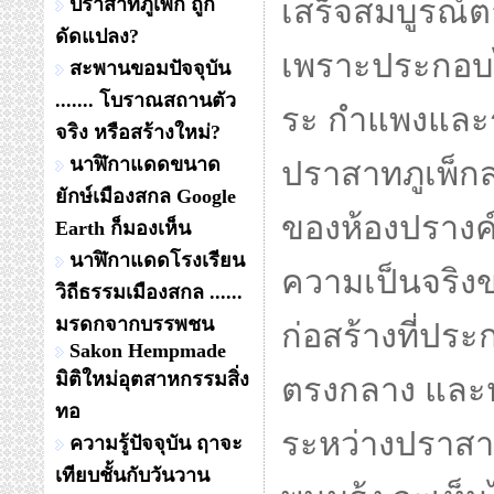
ปราสาทภูเพ็ก ถูก
เสร็จสมบูรณ์ต
ดัดแปลง?
เพราะประกอบไป
สะพานขอมปัจจุบัน
....... โบราณสถานตัว
ระ กำแพงและร
จริง หรือสร้างใหม่?
นาฬิกาแดดขนาด
ปราสาทภูเพ็ก
ยักษ์เมืองสกล Google
ของห้องปรางค์
Earth ก็มองเห็น
นาฬิกาแดดโรงเรียน
ความเป็นจริงข
วิถีธรรมเมืองสกล ......
มรดกจากบรรพชน
ก่อสร้างที่ประ
Sakon Hempmade
มิติใหม่อุตสาหกรรมสิ่ง
ตรงกลาง และห้
ทอ
ระหว่างปราสา
ความรู้ปัจจุบัน ฤาจะ
เทียบชั้นกับวันวาน