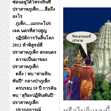
ซ่อนอยู่ใต้โพรงหินที่
ปราสาทภูเพ็ก.....สื่อถึง
อะไร
ภูเพ็ก....เมกกะโปร
เจค นครที่สาปสูญ
ปฏิบัติการวันสิ้นโลก
2012 ท้าพิสูจน์ที่
ปราสาทภูเพ็ก สกลนคร
ความเป็นมาของ
ปราสาทภูเพ็ก
ตลึง ! พบ “ฝายหิน
พันปี” กลางป่าภูเพ็ก
ครบรอบ 10 ปี การค้น
พบ "สุริยะปฏิทินพันปี"
ปราสาทภูเพ็ก
ปรากฏการณ์