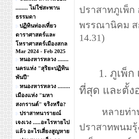
........ ไม่ใช่สะพาน
ปราสาทภูเพ็ก อ
ธรรมดา
พรรณานิคม สก
ปฏิทินท่องเที่ยว
ดาราศาสตร์และ
14.31)
โหราศาสตร์เมืองสกล
Mar 2024 - Feb 2025
หนองหารหลวง .......
นครแห่ง "สุริยะปฏิทิน
1. ภูเพ็ก 
พันปี"
หนองหารหลวง ........
ที่สุด และตั้
เมืองแห่ง "มหา
สงกรานต์" จริงหรือ?
หลายท่าน
ปราสาทนารายณ์
เจงเวง .....อะไรหายไป
ปราสาทพนมรุ้ง 
แล้ว อะไรเสี่ยงสูญหาย