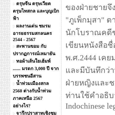
ตรุษจีน ตรุษเวียต
ของฝ่ายชายจึงสร
ตรุษไทสกล และบุญเบิก
"ภูเพ็กมุสา" 
ฟ้า
ผลงานเด่น ชมรม
นักโบราณคดีชา
อารยธรรมสกลนคร
2544 - 2567
เขียนหนังสือชื
สะพานขอม กับ
ปรากฏการณ์เหมายัน
พ.ศ.2444 เค
ทอผ้าเส้นใยเฮ้มพ์
...... มรดก 3,000 ปี จาก
และมีบันทึกว่
บรรพชนอีสาน
ฝ่ายหญิงและชาย
น้ำท่วมเมืองสกล
2560 ต่างกับน้ำท่วม
ท่านใช้คำอธิบ
ภาคเหนือ 2567
Indochinese l
อย่างไร?
จารึกปราสาทเชิงชุม