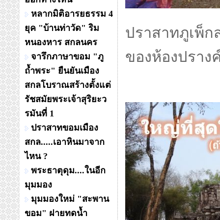
หลากมิติอารยธรรม 4
ยุค "บ้านท่าวัด" ริม
ปราสาทภูเพ็ก
หนองหาร สกลนคร
ของห้องปรางค์
จารึกภาษาขอม "ภู
ถ้ำพระ" ยืนยันเมือง
สกลโบราณสร้างตั้งแต่
รัชสมัยพระเจ้าสุริยะว
รมันที่ 1
ปราสาทขอมเมือง
สกล.....เอาหินมาจาก
ไหน ?
พระธาตุดุม....ในอีก
มุมมอง
มุมมองใหม่ "สะพาน
ขอม" ฝายทดน้ำ