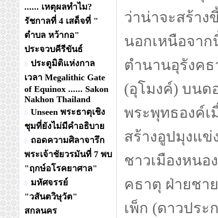
...... เหตุผลทำไม?
ว่าน่าจะสร้างข
รัชกาลที่ 4 เสด็จที่ "
ตำบล หว้ากอ"
นอกเหนือจากน
ประจวบคีรีขันธ์
ตำนานอุรังคธาตุ
ประตูมิติแห่งกาล
เวลา Megalithic Gate
(อุโมงค์) บนด
of Equinox ...... Sakon
Nakhon Thailand
พระพุทธองค์เม
Unseen พระธาตุเชิง
ชุมที่ยังไม่มีคำอธิบาย
สร้างอูปมุงแข
ถอดความศิลาจารึก
พระเจ้าชัยวรมันที่ 7 พบ
ชาวเมืองหนองห
"ฤกษ์อโรคยาศาล"
คธาตุ ฝ่ายชา
มหัศจรรย์
"วสันตวิษุวัต"
เพ็ก (ดาวประกา
สกลนคร