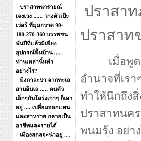
ปราสาทภู
ปราสาทนารายณ์
เจงเวง ...... วางตัวเป๊ะ
เว่อร์ ที่มุมกวาด 90-
ปราสาท
180-270-360 บรรพชน
พันปีที่แล้วมีเพียง
อุปกรณ์พื้นบ้าน .....
เมื่อพูดถ
ท่านเหล่านั้นทำ
อย่างไร?
อำนาจที่เรา
มิงกาละบา จากทะเล
สาบอินเล ..... คนตัว
ทำให้นึกถึงส
เล็กๆกับโสร่งเก่าๆ ก็เอา
อยู่ .... เปลี่ยนจอกแหน
ปราสาทนครว
และสาหร่าย กลายเป็น
อาชีพและรายได้
พนมรุ้ง อย่
เมืองสกลจะน่าอยู่ ....