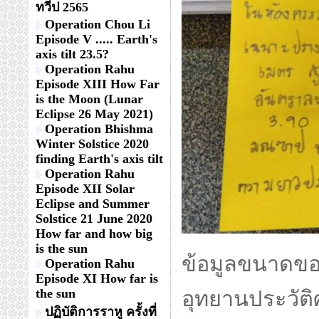
ทวีป 2565
Operation Chou Li
Episode V ..... Earth's
axis tilt 23.5?
Operation Rahu
Episode XIII How Far
is the Moon (Lunar
Eclipse 26 May 2021)
Operation Bhishma
Winter Solstice 2020
finding Earth's axis tilt
Operation Rahu
Episode XII Solar
Eclipse and Summer
Solstice 21 June 2020
How far and how big
is the sun
ข้อมูลขนาดของ
Operation Rahu
Episode XI How far is
the sun
อุทยานประวัติ
ปฏิบัติการราหู ครั้งที่