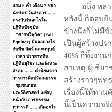
อนึ่ง หลา
แรม 8 ค่ำ เดือน 7 ชยา
นักษัตร วันอังคาร ......
หลังนี้ ก็ตอบย
ตรงกับวันอะไรใน
ปฏิทินปัจจุบัน
ข้างนึงก็ไม่มี
"ศารทวิษุวัต" (Fall
เป็นผู้สร้างปร
Equinox) มีผลอย่างไร
กับพืช สัตว์ และมนุษย์
40% ก็ทิ้งงาน
เวลา ปราสาทหิน
ปฏิทินสุริยะ และจังหวะ
สาเหตุ ผู้เชี
สังคม ....... คำนิยมจาก
วารสารศิลปวัฒนธรรม
สร้างราวๆพุทธศ
ชุมชนก่อน
เรื่องนี้ให้ท่า
ประวัติศาสตร์ เผชิญ
หน้ากับ อารยธรรม
นี้เป็นความจริ
ทวารวดี ...... เกิดอะไร