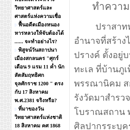
ทำความรู้จ
วิทยาศาสตร์และ
ศาสตร์แห่งความเชื่อ
ฟื้นอดีตเมืองหนอง
ปราสาทหลั
หารหลวงให้จับต้องได้
อำนาจที่สร้า
...... จะทำอย่างไร?
พิสูจน์วันสถาปนา
ปรางค์ ตั้งอย
เมืองสกลนคร "ศุกร์
เดือน 9 แรม 11 ค่ำ นัก
ทะเล ที่บ้านภ
สัตสัมฤทธิศก
พรรณานิคม ส
จุลศักราช 1200 " ตรง
กับ 17 สิงหาคม
รังวัดมาสำรวจ
พ.ศ.2381 จริงหรือ?
ที่มาของวัน
โบราณสถาน พ
วิทยาศาสตร์แห่งชาติ
ศิลปากรระบุคร
18 สิงหาคม คศ 1868