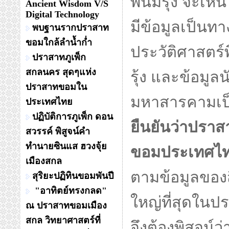
พนมรุ้ง จะเห็น
Ancient Wisdom V/S
Digital Technology
มีข้อมูลเป็นท
พบฐานรากปราสาท
ขอมใกล้ลำน้ำก่ำ
ประวัติศาสตร
ปราสาทภูเพ็ก
สกลนคร สุดๆแห่ง
รุ้ง และข้อมู
ปราสาทขอมใน
มหาสารคามเป็
ประเทศไทย
ปฏิบัติการภูเพ็ก ดอน
ยืนยันว่าปราส
สวรรค์ พิสูจน์คำ
ทำนายซินแส ฮวงจุ้ย
ขอมประเทศไท
เมืองสกล
ตามข้อมูลของส
สุริยะปฏิทินขอมพันปี
"อาทิตย์ทรงกลด"
ใหญ่ที่สุดในป
ณ ปราสาทขอมเมือง
สกล วิทยาศาสตร์ที่
จึงต้องพิสูจน์ว่