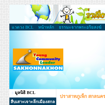
แวดวง BCL
หน้าหลัก
ธรรมะจากพระอริยสงฆ์
มูลนิธิ BCL
ปราสาทภูเพ็ก สกลนค
สืบเสาะเจาะลึกเมืองสกล