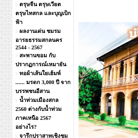
ตรุษจีน ตรุษเวียต
ตรุษไทสกล และบุญเบิก
ฟ้า
ผลงานเด่น ชมรม
อารยธรรมสกลนคร
2544 - 2567
สะพานขอม กับ
ปรากฏการณ์เหมายัน
ทอผ้าเส้นใยเฮ้มพ์
...... มรดก 3,000 ปี จาก
บรรพชนอีสาน
น้ำท่วมเมืองสกล
2560 ต่างกับน้ำท่วม
ภาคเหนือ 2567
อย่างไร?
จารึกปราสาทเชิงชุม