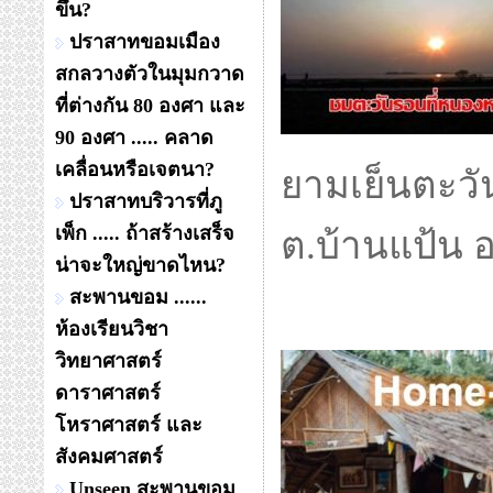
ขึ้น?
ปราสาทขอมเมือง
สกลวางตัวในมุมกวาด
ที่ต่างกัน 80 องศา และ
90 องศา ..... คลาด
เคลื่อนหรือเจตนา?
ยามเย็นตะวั
ปราสาทบริวารที่ภู
เพ็ก ..... ถ้าสร้างเสร็จ
ต.บ้านแป้น 
น่าจะใหญ่ขาดไหน?
สะพานขอม ......
ห้องเรียนวิชา
วิทยาศาสตร์
ดาราศาสตร์
โหราศาสตร์ และ
สังคมศาสตร์
Unseen สะพานขอม