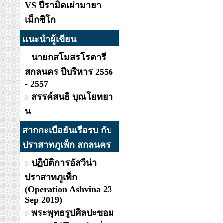
VS ปีรามิดเผ่ามายา
เม็กซิโก
แนะนำผู้เขียน
นายกสโมสรโรตารี
สกลนคร ปีบริหาร 2556
- 2557
สรรค์สนธิ บุณโยทยา
น
สากกะเบือยันเรือรบ กับ
ปราสาทภูเพ็ก สกลนคร
ปฏิบัติการอัสวีน่า
ปราสาทภูเพ็ก
(Operation Ashvina 23
Sep 2019)
พระพุทธรูปศิลปะขอม