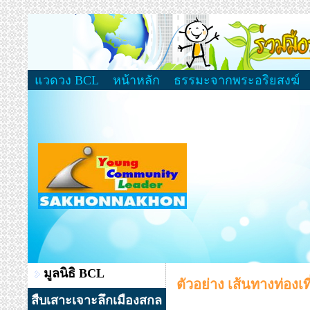
แวดวง BCL
หน้าหลัก
ธรรมะจากพระอริยสงฆ์
มูลนิธิ BCL
ตัวอย่าง เส้นทางท่องเท
สืบเสาะเจาะลึกเมืองสกล