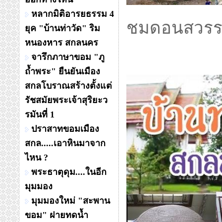
หลากมิติอารยธรรม 4
ชมดอนสวรรค
ยุค "บ้านท่าวัด" ริม
หนองหาร สกลนคร
จารึกภาษาขอม "ภู
ถ้ำพระ" ยืนยันเมือง
สกลโบราณสร้างตั้งแต่
รัชสมัยพระเจ้าสุริยะว
รมันที่ 1
ปราสาทขอมเมือง
สกล.....เอาหินมาจาก
ไหน ?
พระธาตุดุม....ในอีก
มุมมอง
มุมมองใหม่ "สะพาน
ขอม" ฝายทดน้ำ