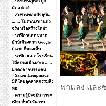
ปราสาทภูเพ็ก ถูก
ดัดแปลง?
สะพานขอมปัจจุบัน
....... โบราณสถานตัว
จริง หรือสร้างใหม่?
นาฬิกาแดดขนาด
ยักษ์เมืองสกล Google
Earth ก็มองเห็น
นาฬิกาแดดโรงเรียน
วิถีธรรมเมืองสกล ......
มรดกจากบรรพชน
Sakon Hempmade
มิติใหม่อุตสาหกรรมสิ่ง
พาแลง และ
ทอ
ความรู้ปัจจุบัน ฤาจะ
เทียบชั้นกับวันวาน