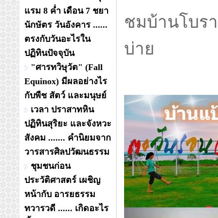
แรม 8 ค่ำ เดือน 7 ชยา
ชมบ้านโบราณ
นักษัตร วันอังคาร ......
ตรงกับวันอะไรใน
บ่าย
ปฏิทินปัจจุบัน
"ศารทวิษุวัต" (Fall
Equinox) มีผลอย่างไร
กับพืช สัตว์ และมนุษย์
เวลา ปราสาทหิน
ปฏิทินสุริยะ และจังหวะ
สังคม ....... คำนิยมจาก
วารสารศิลปวัฒนธรรม
ชุมชนก่อน
ประวัติศาสตร์ เผชิญ
หน้ากับ อารยธรรม
ทวารวดี ...... เกิดอะไร