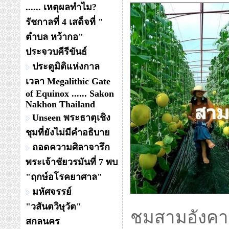
...... เหตุผลทำไม?
รัชกาลที่ 4 เสด็จที่ "
ตำบล หว้ากอ"
ประจวบคีรีขันธ์
ประตูมิติแห่งกาล
เวลา Megalithic Gate
of Equinox ...... Sakon
Nakhon Thailand
Unseen พระธาตุเชิง
ชุมที่ยังไม่มีคำอธิบาย
ถอดความศิลาจารึก
พระเจ้าชัยวรมันที่ 7 พบ
"ฤกษ์อโรคยาศาล"
มหัศจรรย์
"วสันตวิษุวัต"
ชมสามอังคาร
สกลนคร