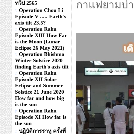
กาแฟยามบ่า
ทวีป 2565
Operation Chou Li
Episode V ..... Earth's
axis tilt 23.5?
Operation Rahu
Episode XIII How Far
is the Moon (Lunar
Eclipse 26 May 2021)
Operation Bhishma
Winter Solstice 2020
finding Earth's axis tilt
Operation Rahu
Episode XII Solar
Eclipse and Summer
Solstice 21 June 2020
How far and how big
is the sun
Operation Rahu
Episode XI How far is
the sun
ปฏิบัติการราหู ครั้งที่