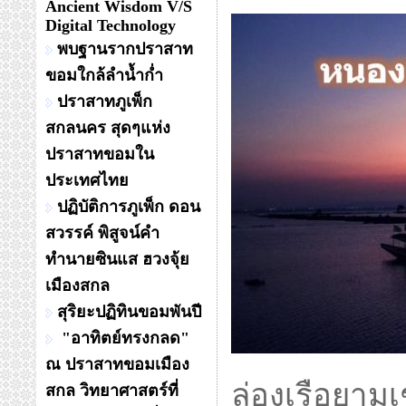
Ancient Wisdom V/S
Digital Technology
พบฐานรากปราสาท
ขอมใกล้ลำน้ำก่ำ
ปราสาทภูเพ็ก
สกลนคร สุดๆแห่ง
ปราสาทขอมใน
ประเทศไทย
ปฏิบัติการภูเพ็ก ดอน
สวรรค์ พิสูจน์คำ
ทำนายซินแส ฮวงจุ้ย
เมืองสกล
สุริยะปฏิทินขอมพันปี
"อาทิตย์ทรงกลด"
ณ ปราสาทขอมเมือง
ล่องเรือยาม
สกล วิทยาศาสตร์ที่