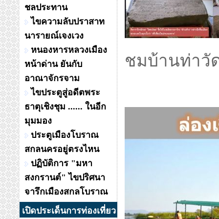
ชลประทาน
ไขความลับปราสาท
นารายณ์เจงเวง
หนองหารหลวงเมือง
ชมบ้านท่าวั
หน้าด่าน ยันกับ
อาณาจักรจาม
ไขประตูสู่อดีตพระ
ธาตุเชิงชุม ...... ในอีก
มุมมอง
ประตูเมืองโบราณ
สกลนครอยู่ตรงไหน
ปฏิบัติการ "มหา
สงกรานต์" ไขปริศนา
จารึกเมืองสกลโบราณ
เปิดประเด็นการท่องเที่ยว