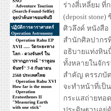
SNO
ร่างสี่เหลี่ยม 
Adventure Tourism
(Search-Found-Selfie)
(deposit stone)
ลุยป่าค้นหาขอมพันปี
ศิวลึงค์ หนังส
ปฏิบัติการดาราศาสตร์
Operation Astronomy
สำนักศิลปากรที
Operation Rahu EP
XVII ..... วัดระยะทาง
อธิบายแท่งหินนี้
โลก - ดวงจันทร์ ใน
ปรากฏการณ์ "ราหูอม
ทั้งหลายในจัก
จันทร์" 7-8 กันยายน
สำคัญ ครรภบัตร
2568 ประเทศไทย
Operation Rahu XVI
จะทำหน้าที่เป็
How far is the moon
Operation
กระแสถ่ายทอดคว
Eratosthenes II
"Measuring Earth
with one stick"
ประดิษฐานอยู่ด