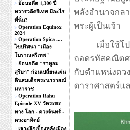
ย้อนอดีต 1,300 ปี
พลังอำนาจกลา
ทวารวดีศรีเทพ มีอะไร
ที่นั่น?
พระผู้เป็นเจ้า
Operation Equinox
2024
Operation Spica ....
เมื่อใช้โปร
ไขปริศนา "เมือง
โบราณศรีเทพ"
ถอดรหัสคณิตศา
ย้อนอดีต "ราหูอม
กับตำแหน่งดว
สุริยา" ก่อนเปลี่ยนแผ่น
ดินสมเด็จพระนารายณ์
ดาราศาสตร์แล
มหาราช
Operation Rahu
Episode XV วัดระยะ
ทาง โลก - ดวงจันทร์ -
ดวงอาทิตย์
เจาะลึกเบื้องหลังเมือง