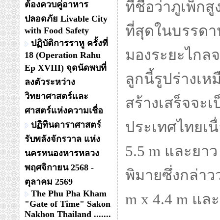
ที่ชื่อว่าภูเพ็
ต้องควบคู่อาหาร
ปลอดภัย Livable City
ที่สุดในบรรด
with Food Safety
ปฏิบัติการราหู ครั้งที่
มองระยะไกลจ
18 (Operation Rahu
Ep XVIII) จุดนัดพบที่
ลูกนี้รูปร่างเ
ลงตัวระหว่าง
วิทยาศาสตร์และ
สร้างเสร็จจะเ
ศาสตร์แห่งความเชื่อ
ประเทศไทยเนื่
ปฏิทินดาราศาสตร์
รับพลังจักรวาล แห่ง
5.5 m และยาว
นครหนองหารหลวง
พฤศจิกายน 2568 -
พิมายซึ่งกล่าว
ตุลาคม 2569
The Phu Pha Kham
m x 4.4 m แล
"Gate of Time" Sakon
Nakhon Thailand .......