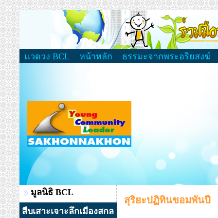
แวดวง BCL
หน้าหลัก
ธรรมะจากพระอริยสงฆ์
มูลนิธิ BCL
สุริยะปฏิทินขอมพันปี
สืบเสาะเจาะลึกเมืองสกล