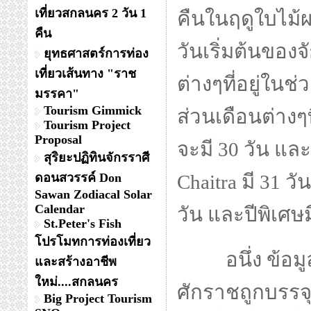
เที่ยวสกลนคร 2 วัน 1
คืนในฤดูใบไม้ผ
คืน
วันเริ่มต้นของจ
ยุทธศาสตร์การท่อง
เที่ยวเส้นทาง "ราช
ต่างๆที่อยู่ในช
มรรคา"
Tourism Gimmick
ส่วนเดือนต่างๆที
Tourism Project
Proposal
จะมี 30 วัน แล
สุริยะปฏิทินจักรราศี
ดอนสวรรค์ Don
Chaitra มี 31 วัน
Sawan Zodiacal Solar
Calendar
วัน และปีพิเศษม
St.Peter's Fish
โปรโมทการท่องเที่ยว
อนึ่ง ข้อมู
และสร้างอาชีพ
ใหม่....สกลนคร
ศักราชถูกบรรจุ
Big Project Tourism