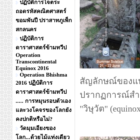
ปฏิบัติการไจตระ
ถอดรหัสคณิตศาสตร์
ขอมพันปี ปราสาทภูเพ็ก
สกลนคร
ปฏิบัติการ
ดาราศาสตร์ข้ามทวีป
Operation
Transcontinental
Equinox 2016
Operation Bhishma
สัญลักษณ์ของแ
2016 ปฏิบัติการ
ดาราศาสตร์ข้ามทวีป
ปรากฏการณ์สำคัญ
..... การหมุนรอบตัวเอง
"วิษุวัต" (equino
และวงโคจรของโลกยัง
คงปกติหรือไม่?
วัดมุมเอียงของ
โลก...ด้วยไม้แท่งเดียว