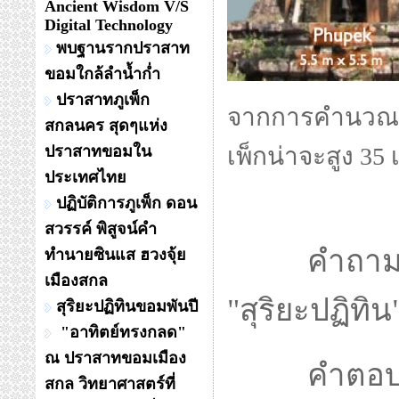
Ancient Wisdom V/S
Digital Technology
พบฐานรากปราสาท
ขอมใกล้ลำน้ำก่ำ
ปราสาทภูเพ็ก
จากการคำนวณด
สกลนคร สุดๆแห่ง
ปราสาทขอมใน
เพ็กน่าจะสูง 3
ประเทศไทย
ปฏิบัติการภูเพ็ก ดอน
สวรรค์ พิสูจน์คำ
คำถาม ....
ทำนายซินแส ฮวงจุ้ย
เมืองสกล
"สุริยะปฏิทิน
สุริยะปฏิทินขอมพันปี
"อาทิตย์ทรงกลด"
ณ ปราสาทขอมเมือง
คำตอ
สกล วิทยาศาสตร์ที่