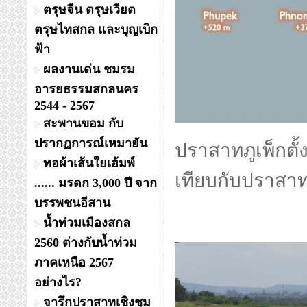
ตรุษจีน ตรุษเวียต
ตรุษไทสกล และบุญเบิก
ฟ้า
ผลงานเด่น ชมรม
อารยธรรมสกลนคร
2544 - 2567
สะพานขอม กับ
ปรากฏการณ์เหมายัน
ปราสาทภูเพ็กตั้ง
ทอผ้าเส้นใยเฮ้มพ์
เทียบกับปราสาท
...... มรดก 3,000 ปี จาก
บรรพชนอีสาน
น้ำท่วมเมืองสกล
2560 ต่างกับน้ำท่วม
ภาคเหนือ 2567
อย่างไร?
จารึกปราสาทเชิงชุม