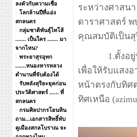
ลงตัวกับความเชื่อ
ระหว่างศาสนา 
โลกล้านปีที่แอ่ง
ดาราศาสตร์ พบ
สกลนคร
กลุ่มชาติพันธุ์ไทโส้
คุณสมบัติเป็นสุ
....... เป็นใคร ....... มา
จากไหน?
1.ตั้งอยู่บ
พระยาสุรอุทก
.......หนองหารหลวง
เพื่อให้รับแสง
ตำนานที่จับต้องได้
หน้าตรงกับทิศ
รับพลังสุริยะยุคก่อน
ประวัติศาสตร์ ...... ที่
ทิศเหนือ (azim
สกลนคร
กรมศิลปากรโยนหิน
ถาม...เอกสารสิทธิ์ทับ
คูเมืองสกลโบราณ จะ
ออกทางไหน