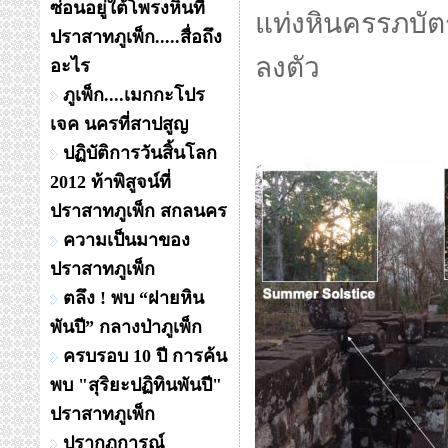
ซ่อนอยู่ใต้โพรงหินที่
แท่งหินครรภบัต
ปราสาทภูเพ็ก.....สื่อถึง
ลงตัว
อะไร
ภูเพ็ก....เมกกะโปร
เจค นครที่สาปสูญ
ปฏิบัติการวันสิ้นโลก
2012 ท้าพิสูจน์ที่
ปราสาทภูเพ็ก สกลนคร
ความเป็นมาของ
ปราสาทภูเพ็ก
ตลึง ! พบ “ฝายหิน
พันปี” กลางป่าภูเพ็ก
ครบรอบ 10 ปี การค้น
พบ "สุริยะปฏิทินพันปี"
ปราสาทภูเพ็ก
ปรากฏการณ์