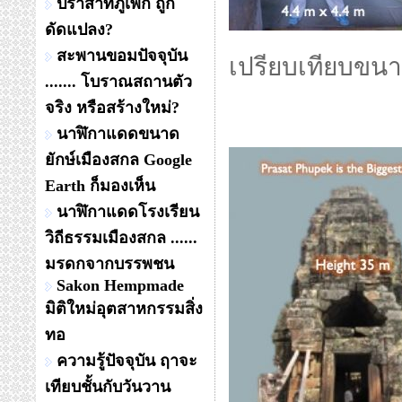
ปราสาทภูเพ็ก ถูก
ดัดแปลง?
สะพานขอมปัจจุบัน
เปรียบเทียบขน
....... โบราณสถานตัว
จริง หรือสร้างใหม่?
นาฬิกาแดดขนาด
ยักษ์เมืองสกล Google
Earth ก็มองเห็น
นาฬิกาแดดโรงเรียน
วิถีธรรมเมืองสกล ......
มรดกจากบรรพชน
Sakon Hempmade
มิติใหม่อุตสาหกรรมสิ่ง
ทอ
ความรู้ปัจจุบัน ฤาจะ
เทียบชั้นกับวันวาน