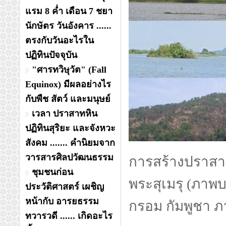
แรม 8 ค่ำ เดือน 7 ชยา
นักษัตร วันอังคาร ......
ตรงกับวันอะไรใน
ปฏิทินปัจจุบัน
"ศารทวิษุวัต" (Fall
Equinox) มีผลอย่างไร
กับพืช สัตว์ และมนุษย์
เวลา ปราสาทหิน
ปฏิทินสุริยะ และจังหวะ
สังคม ....... คำนิยมจาก
วารสารศิลปวัฒนธรรม
การสร้างปราสา
ชุมชนก่อน
พระสุเมรุ (ภา
ประวัติศาสตร์ เผชิญ
หน้ากับ อารยธรรม
กรอม กัมพูชา ภ
ทวารวดี ...... เกิดอะไร