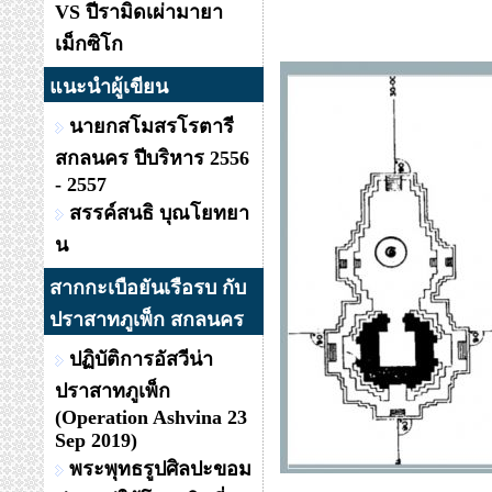
VS ปีรามิดเผ่ามายา
เม็กซิโก
แนะนำผู้เขียน
นายกสโมสรโรตารี
สกลนคร ปีบริหาร 2556
- 2557
สรรค์สนธิ บุณโยทยา
น
สากกะเบือยันเรือรบ กับ
ปราสาทภูเพ็ก สกลนคร
ปฏิบัติการอัสวีน่า
ปราสาทภูเพ็ก
(Operation Ashvina 23
Sep 2019)
พระพุทธรูปศิลปะขอม