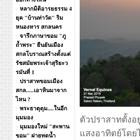
หลากมิติอารยธรรม 4
ยุค "บ้านท่าวัด" ริม
หนองหาร สกลนคร
จารึกภาษาขอม "ภู
ถ้ำพระ" ยืนยันเมือง
สกลโบราณสร้างตั้งแต่
รัชสมัยพระเจ้าสุริยะว
รมันที่ 1
ปราสาทขอมเมือง
สกล.....เอาหินมาจาก
ไหน ?
พระธาตุดุม....ในอีก
มุมมอง
ตัวปราสาทตั้งอย
มุมมองใหม่ "สะพาน
แสงอาทิตย์โดยไม
ขอม" ฝายทดน้ำ