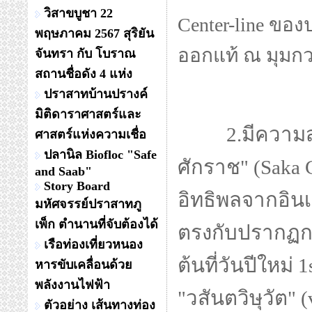
วิสาขบูชา 22
Center-line ขอ
พฤษภาคม 2567 สุริยัน
ออกแท้ ณ มุมก
จันทรา กับ โบราณ
สถานชื่อดัง 4 แห่ง
ปราสาทบ้านปรางค์
มิติดาราศาสตร์และ
2.มีความสอดค
ศาสตร์แห่งความเชื่อ
ปลานิล Biofloc "Safe
ศักราช" (Saka 
and Saab"
Story Board
อิทธิพลจากอิน
มหัศจรรย์ปราสาทภู
เพ็ก ตำนานที่จับต้องได้
ตรงกับปรากฏก
เรือท่องเที่ยวหนอง
ต้นที่วันปีใหม่ 
หารขับเคลื่อนด้วย
พลังงานไฟฟ้า
"วสันตวิษุวัต" 
ตัวอย่าง เส้นทางท่อง