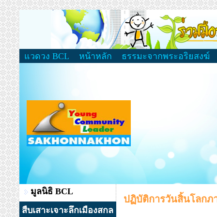
แวดวง BCL
หน้าหลัก
ธรรมะจากพระอริยสงฆ์
มูลนิธิ BCL
ปฏิบัติการวันสิ้นโลก
สืบเสาะเจาะลึกเมืองสกล