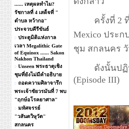
ดังกล่าว
...... เหตุผลทำไม?
รัชกาลที่ 4 เสด็จที่ "
ครั้งที่ 2 ที
ตำบล หว้ากอ"
ประจวบคีรีขันธ์
Mexico ประกบค
ประตูมิติแห่งกาล
เวลา Megalithic Gate
ชุม สกลนคร วัน
of Equinox ...... Sakon
Nakhon Thailand
ดังนั้นปฏิบัติ
Unseen พระธาตุเชิง
ชุมที่ยังไม่มีคำอธิบาย
(Episode III)
ถอดความศิลาจารึก
พระเจ้าชัยวรมันที่ 7 พบ
"ฤกษ์อโรคยาศาล"
มหัศจรรย์
"วสันตวิษุวัต"
สกลนคร