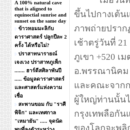
เมื่อวันที่
A 100% natural cave
that is aligned to
ขึ้นไปกางเต้น
equinoctial sunrise and
sunset on the same day
ภาพถ่ายปรากฏก
ข้าวหอมมะลิกับ
ดาราศาสตร์ ปลูกปีละ 2
เช้าตรู่วันที่
ครั้ง ได้หรือไม่?
ปราสาทนารายณ์
ภูเขา +520 เม
เจงเวง ปราสาทภูเพ็ก
อ.พรรณานิคม จ
....... ฮาร์ดีสศิลาพันปี
..... ข้อมูลดาราศาสตร์
และคณะจากกรุ
และศาสตร์แห่งความ
เชื่อ
ผู้ใหญ่ท่านนั้น
สะพานขอม กับ "ราศี
กรุงเทพลือกัน
พิจิก" และเทศกาล
"เหมายัน" ..... จุดนัด
ของโลกจะพลิกก
พบที่ลงตัวระหว่าง