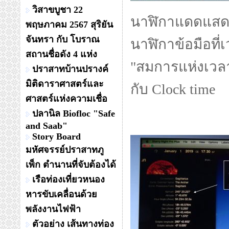
วิสาขบูชา 22
นาฬิกาแดดแสดงผล
พฤษภาคม 2567 สุริยัน
จันทรา กับ โบราณ
นาฬิกาข้อมือที่
สถานชื่อดัง 4 แห่ง
"สมการแห่งเวลา"
ปราสาทบ้านปรางค์
มิติดาราศาสตร์และ
กับ Clock time
ศาสตร์แห่งความเชื่อ
ปลานิล Biofloc "Safe
and Saab"
Story Board
มหัศจรรย์ปราสาทภู
เพ็ก ตำนานที่จับต้องได้
เรือท่องเที่ยวหนอง
หารขับเคลื่อนด้วย
พลังงานไฟฟ้า
ตัวอย่าง เส้นทางท่อง