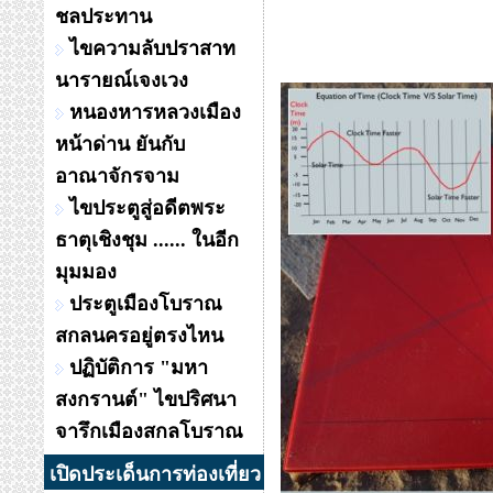
ชลประทาน
ไขความลับปราสาท
นารายณ์เจงเวง
หนองหารหลวงเมือง
หน้าด่าน ยันกับ
อาณาจักรจาม
ไขประตูสู่อดีตพระ
ธาตุเชิงชุม ...... ในอีก
มุมมอง
ประตูเมืองโบราณ
สกลนครอยู่ตรงไหน
ปฏิบัติการ "มหา
สงกรานต์" ไขปริศนา
จารึกเมืองสกลโบราณ
เปิดประเด็นการท่องเที่ยว