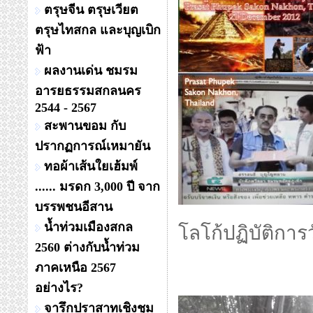
ตรุษจีน ตรุษเวียต
ตรุษไทสกล และบุญเบิก
ฟ้า
ผลงานเด่น ชมรม
อารยธรรมสกลนคร
2544 - 2567
สะพานขอม กับ
ปรากฏการณ์เหมายัน
ทอผ้าเส้นใยเฮ้มพ์
...... มรดก 3,000 ปี จาก
บรรพชนอีสาน
น้ำท่วมเมืองสกล
โลโก้ปฏิบัติกา
2560 ต่างกับน้ำท่วม
ภาคเหนือ 2567
อย่างไร?
จารึกปราสาทเชิงชุม