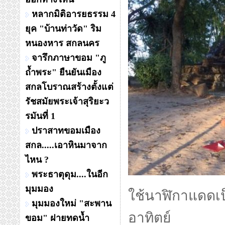
หลากมิติอารยธรรม 4
ยุค "บ้านท่าวัด" ริม
หนองหาร สกลนคร
จารึกภาษาขอม "ภู
ถ้ำพระ" ยืนยันเมือง
สกลโบราณสร้างตั้งแต่
รัชสมัยพระเจ้าสุริยะว
รมันที่ 1
ปราสาทขอมเมือง
สกล.....เอาหินมาจาก
ไหน ?
พระธาตุดุม....ในอีก
มุมมอง
ใ
ช้นาฬิกาแดดเ
มุมมองใหม่ "สะพาน
อาทิตย์
ขอม" ฝายทดน้ำ