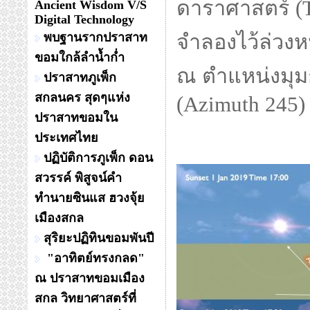
ดาราศาสตร์ (T
Ancient Wisdom V/S
Digital Technology
พบฐานรากปราสาท
จำลองไว้ล่วงห
ขอมใกล้ลำน้ำก่ำ
ณ ตำแหน่งมุม
ปราสาทภูเพ็ก
สกลนคร สุดๆแห่ง
(Azimuth 245)
ปราสาทขอมใน
ประเทศไทย
ปฏิบัติการภูเพ็ก ดอน
สวรรค์ พิสูจน์คำ
ทำนายซินแส ฮวงจุ้ย
เมืองสกล
สุริยะปฏิทินขอมพันปี
"อาทิตย์ทรงกลด"
ณ ปราสาทขอมเมือง
สกล วิทยาศาสตร์ที่