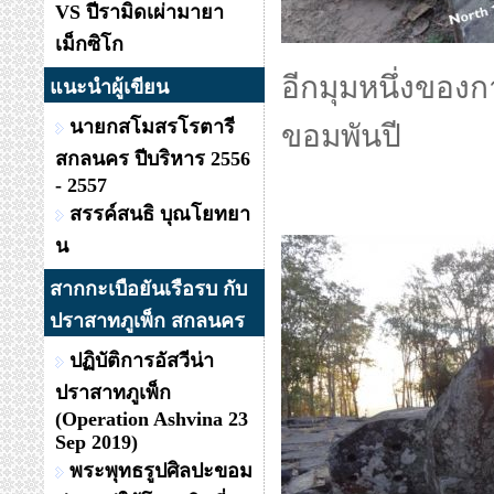
VS ปีรามิดเผ่ามายา
เม็กซิโก
อีกมุมหนึ่งของก
แนะนำผู้เขียน
นายกสโมสรโรตารี
ขอมพันปี
สกลนคร ปีบริหาร 2556
- 2557
สรรค์สนธิ บุณโยทยา
น
สากกะเบือยันเรือรบ กับ
ปราสาทภูเพ็ก สกลนคร
ปฏิบัติการอัสวีน่า
ปราสาทภูเพ็ก
(Operation Ashvina 23
Sep 2019)
พระพุทธรูปศิลปะขอม