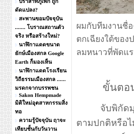
ปราสาทภูเพ็ก ถูก
ดัดแปลง?
สะพานขอมปัจจุบัน
ผมกับทีมงานชื่
....... โบราณสถานตัว
จริง หรือสร้างใหม่?
ตกเฉียงใต้ของป
นาฬิกาแดดขนาด
ลมหนาวที่พัดแ
ยักษ์เมืองสกล Google
Earth ก็มองเห็น
นาฬิกาแดดโรงเรียน
วิถีธรรมเมืองสกล ......
ขั้นตอน
มรดกจากบรรพชน
Sakon Hempmade
มิติใหม่อุตสาหกรรมสิ่ง
จับพิกัดมุมด
ทอ
ความรู้ปัจจุบัน ฤาจะ
ตามปกติหรือไ
เทียบชั้นกับวันวาน