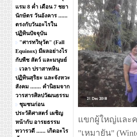
แรม 8 ค่ำ เดือน 7 ชยา
นักษัตร วันอังคาร ......
ตรงกับวันอะไรใน
ปฏิทินปัจจุบัน
"ศารทวิษุวัต" (Fall
Equinox) มีผลอย่างไร
กับพืช สัตว์ และมนุษย์
เวลา ปราสาทหิน
ปฏิทินสุริยะ และจังหวะ
สังคม ....... คำนิยมจาก
วารสารศิลปวัฒนธรรม
ชุมชนก่อน
ประวัติศาสตร์ เผชิญ
แขกผู้ใหญ่และค
หน้ากับ อารยธรรม
ทวารวดี ...... เกิดอะไร
"เหมายัน" (Wint