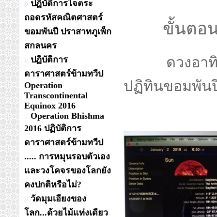
ปฏิบัติการไจตระ
ถอดรหัสคณิตศาสตร์
ขั้นตอนที
ขอมพันปี ปราสาทภูเพ็ก
สกลนคร
ดวงอาทิตย์จ
ปฏิบัติการ
ดาราศาสตร์ข้ามทวีป
ปฏิทินขอมพันป
Operation
Transcontinental
Equinox 2016
Operation Bhishma
2016 ปฏิบัติการ
ดาราศาสตร์ข้ามทวีป
..... การหมุนรอบตัวเอง
และวงโคจรของโลกยัง
คงปกติหรือไม่?
วัดมุมเอียงของ
โลก...ด้วยไม้แท่งเดียว