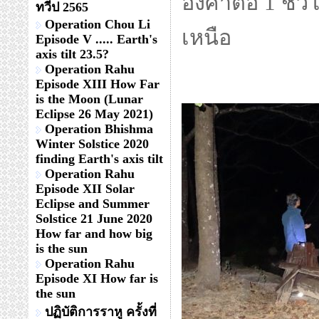
องศาต่อ 1 ชั่
ทวีป 2565
Operation Chou Li
เหนือ
Episode V ..... Earth's
axis tilt 23.5?
Operation Rahu
Episode XIII How Far
is the Moon (Lunar
Eclipse 26 May 2021)
Operation Bhishma
Winter Solstice 2020
finding Earth's axis tilt
Operation Rahu
Episode XII Solar
Eclipse and Summer
Solstice 21 June 2020
How far and how big
is the sun
Operation Rahu
Episode XI How far is
the sun
ปฏิบัติการราหู ครั้งที่