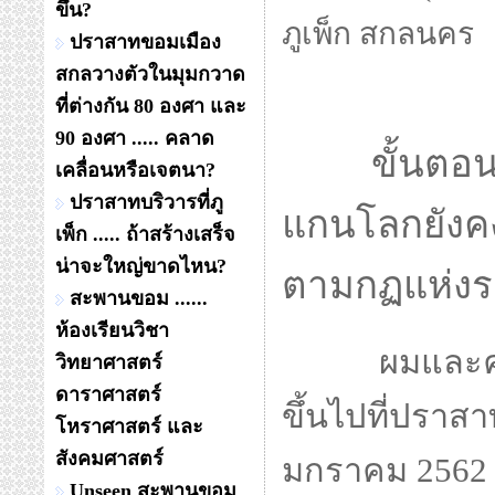
ขึ้น?
ภูเพ็ก สกลนคร
ปราสาทขอมเมือง
สกลวางตัวในมุมกวาด
ที่ต่างกัน 80 องศา และ
90 องศา ..... คลาด
ขั้นตอนการ
เคลื่อนหรือเจตนา?
ปราสาทบริวารที่ภู
แกนโลกยังคง
เพ็ก ..... ถ้าสร้างเสร็จ
น่าจะใหญ่ขาดไหน?
ตามกฏแห่งระ
สะพานขอม ......
ห้องเรียนวิชา
ผมและคุณนกผ
วิทยาศาสตร์
ดาราศาสตร์
ขึ้นไปที่ปราสา
โหราศาสตร์ และ
สังคมศาสตร์
มกราคม 2562 เพ
Unseen สะพานขอม