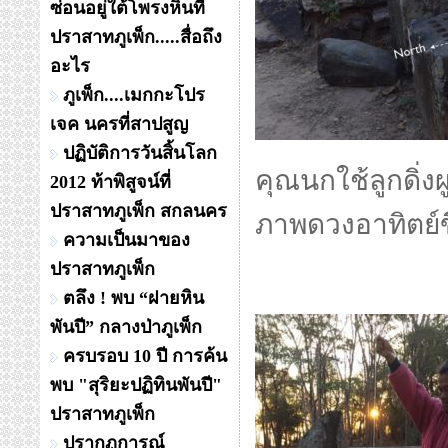
ซ่อนอยู่ใต้โพรงหินที่
ปราสาทภูเพ็ก.....สื่อถึง
อะไร
ภูเพ็ก....เมกกะโปร
เจค นครที่สาปสูญ
ปฏิบัติการวันสิ้นโลก
คุณนกใช้ลูกดิ่
2012 ท้าพิสูจน์ที่
ปราสาทภูเพ็ก สกลนคร
ภาพดวงอาทิตย์ข
ความเป็นมาของ
ปราสาทภูเพ็ก
ตลึง ! พบ “ฝายหิน
พันปี” กลางป่าภูเพ็ก
ครบรอบ 10 ปี การค้น
พบ "สุริยะปฏิทินพันปี"
ปราสาทภูเพ็ก
ปรากฏการณ์